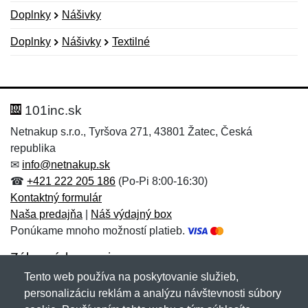
Doplnky
Nášivky
Doplnky
Nášivky
Textilné
Nová recenzia
Nová otázka
Hodnotenie:
Meno:
*
*
101inc.sk
Netnakup s.r.o., Tyršova 271, 43801 Žatec, Česká
republika
Meno:
E-mail:
*
*
✉
info@netnakup.sk
☎
+421 222 205 186
(Po-Pi 8:00-16:30)
Kontaktný formulár
Naša predajňa
|
Náš výdajný box
E-mail:
*
Ponúkame mnoho možností platieb.
Správa
*
Zákaznícky servis
Tento web používa na poskytovanie služieb,
Novinky emailom
personalizáciu reklám a analýzu návštevnosti súbory
Správa
*