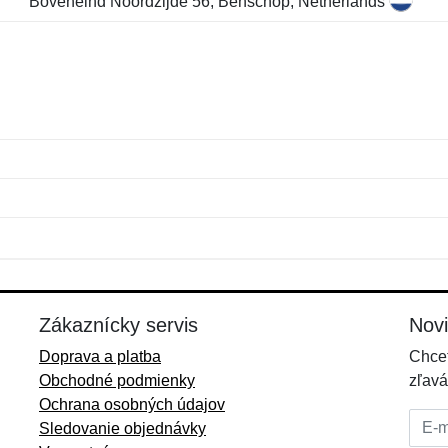
Boveneind Noordzijde 56, Benschop, Netherlands
Meno:
E-mail:
*
*
E-mail:
*
Zákaznícky servis
Nov
Doprava a platba
Chcet
Obchodné podmienky
zľavá
Ochrana osobných údajov
E-mai
Sledovanie objednávky