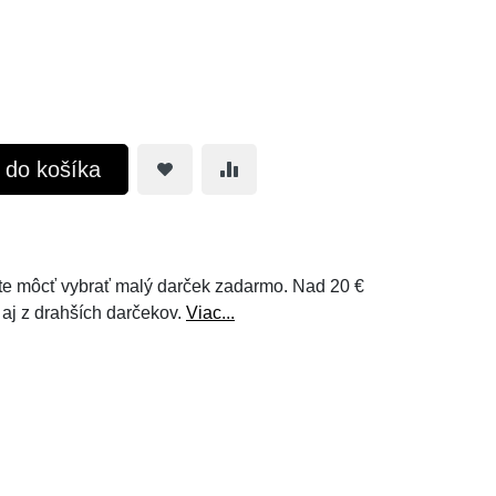
ť do košíka
e môcť vybrať malý darček zadarmo. Nad 20 €
 aj z drahších darčekov.
Viac...