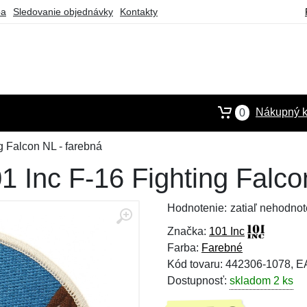
ba
Sledovanie objednávky
Kontakty
Nákupný k
0
g Falcon NL - farebná
01 Inc F-16 Fighting Falco
Hodnotenie:
zatiaľ nehodnot
Značka:
101 Inc
Farba:
Farebné
Kód tovaru: 442306-1078, 
Dostupnosť:
skladom 2 ks