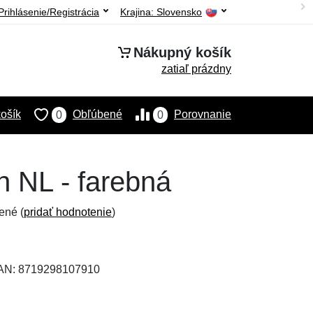
Prihlásenie/Registrácia
Krajina:
Slovensko
Nákupný košík
zatiaľ prázdny
ošík
Obľúbené
Porovnanie
0
0
n NL - farebná
ené (
pridať hodnotenie
)
EAN: 8719298107910