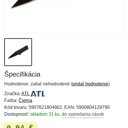
Špecifikácia
Hodnotenie:
zatiaľ nehodnotené (
pridať hodnotenie
)
Značka:
ATL
Farba:
Čierna
Kód tovaru: 5907621804862, EAN: 5900804129790
Dostupnosť:
skladom 31 ks
,
do vypredania zásob