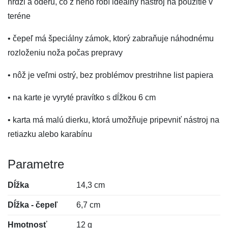
hrdzi a oderu, čo z neho robí ideálny nástroj na použitie v
teréne
• čepeľ má špeciálny zámok, ktorý zabraňuje náhodnému
rozloženiu noža počas prepravy
• nôž je veľmi ostrý, bez problémov prestrihne list papiera
• na karte je vyryté pravítko s dĺžkou 6 cm
• karta má malú dierku, ktorá umožňuje pripevniť nástroj na
retiazku alebo karabínu
Parametre
Dĺžka
14,3 cm
Dĺžka - čepeľ
6,7 cm
Hmotnosť
12 g