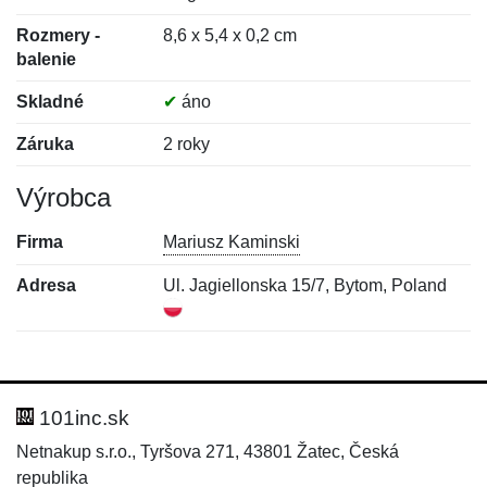
Rozmery -
8,6 x 5,4 x 0,2 cm
balenie
Skladné
✔
áno
Záruka
2 roky
Výrobca
Firma
Mariusz Kaminski
Adresa
Ul. Jagiellonska 15/7, Bytom, Poland
Nová recenzia
Nová otázka
Hodnotenie:
Meno:
*
*
101inc.sk
Netnakup s.r.o., Tyršova 271, 43801 Žatec, Česká
republika