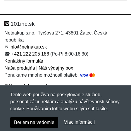
Nová recenzia
Nová otázka
Hodnotenie:
Meno:
*
*
101inc.sk
Netnakup s.r.o., Tyršova 271, 43801 Žatec, Česká
republika
Meno:
E-mail:
*
*
✉
info@netnakup.sk
☎
+421 222 205 186
(Po-Pi 8:00-16:30)
Kontaktný formulár
Naša predajňa
|
Náš výdajný box
E-mail:
*
Ponúkame mnoho možností platieb.
Správa
*
Zákaznícky servis
Tento web používa na poskytovanie služieb,
Novinky emailom
personalizáciu reklám a analýzu návštevnosti súbory
Správa
*
cookie. Používaním tohto webu s tým súhlasíte.
Copyright © 2007-2026 (19 rokov s vami)
Netnakup.sk
&
Viac informácií
Beriem na vedomie
NetIQ
. Všetky práva vyhradené.