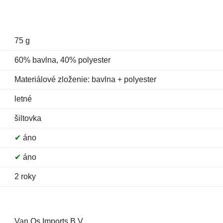
75 g
60% bavlna, 40% polyester
Materiálové zloženie: bavlna + polyester
letné
šiltovka
✔
áno
✔
áno
2 roky
Van Os Imports B.V.