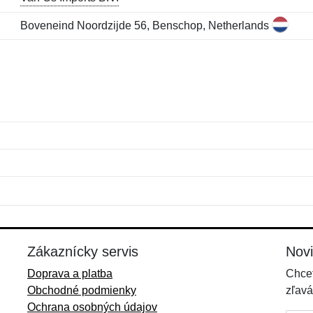
Boveneind Noordzijde 56, Benschop, Netherlands
Meno:
E-mail:
*
*
E-mail:
*
Zákaznícky servis
Nov
Doprava a platba
Chcet
Obchodné podmienky
zľavá
Ochrana osobných údajov