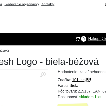
ba
Sledovanie objednávky
Kontakty
Nákupný k
0
béžová
esh Logo - biela-béžová
Hodnotenie:
zatiaľ nehodnot
Značka:
101 Inc
Farba:
Biela
Kód tovaru: 215137, EAN: 
Dostupnosť:
skladom 1 ks