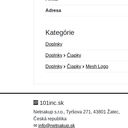
Adresa
Kategórie
Doplnky
Doplnky
Čiapky
Doplnky
Čiapky
Mesh Logo
Nová recenzia
Nová otázka
Hodnotenie:
Meno:
*
*
101inc.sk
Netnakup s.r.o., Tyršova 271, 43801 Žatec,
Česká republika
Správa
Správa
*
*
✉
info@netnakup.sk