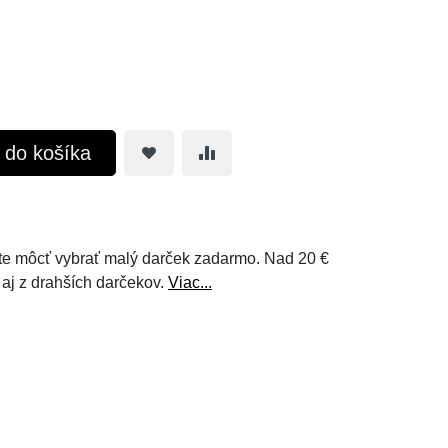
ť do košíka
e môcť vybrať malý darček zadarmo. Nad 20 €
 aj z drahších darčekov.
Viac...