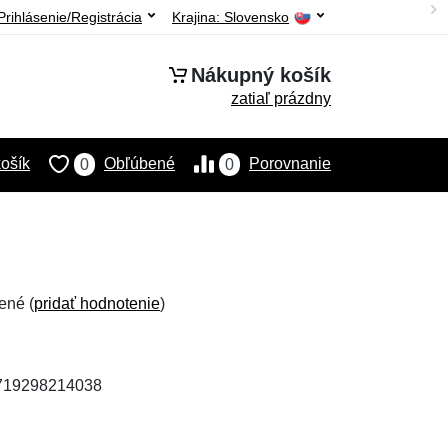
Prihlásenie/Registrácia
Krajina:
Slovensko
Nákupný košík
zatiaľ prázdny
ošík
Obľúbené
Porovnanie
0
0
ené (
pridať hodnotenie
)
8719298214038