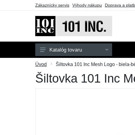
Zákaznícky servis
Výhody nákupu
Doprava a plat
Katalóg tovaru
Pánske
Úvod
Šiltovka 101 Inc Mesh Logo - biela-
Detské
Šiltovka 101 Inc M
Doplnky
Obuv
Outdoor
Taktické vybavenie
Darčekové poukazy