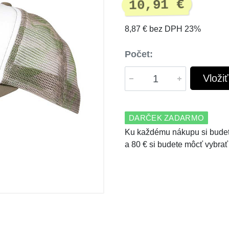
10,91 €
8,87 € bez DPH 23%
Počet:
Vloži
DARČEK ZADARMO
Ku každému nákupu si budet
a 80 € si budete môcť vybrať