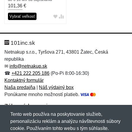
101,36
€
Vybrať veľkosť
101inc.sk
Netnakup s.r.o., Tyršova 271, 43801 Žatec, Česká
republika
✉
info@netnakup.sk
☎
+421 222 205 186
(Po-Pi 8:00-16:30)
Kontaktný formulár
Naša predajňa
|
Náš výdajný box
Ponúkame mnoho možností platieb.
Zákaznícky servis
Tento web používa na poskytovanie služieb,
Novinky emailom
personalizáciu reklám a analýzu návštevnosti súbory
cookie. Používaním tohto webu s tým súhlasíte.