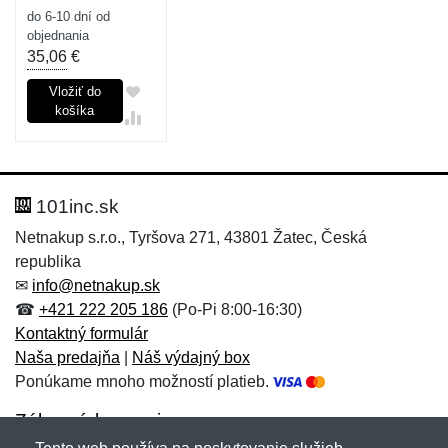
do 6-10 dní od
objednania
35,06
€
Vložiť do
košíka
101inc.sk
Netnakup s.r.o., Tyršova 271, 43801 Žatec, Česká
republika
✉
info@netnakup.sk
☎
+421 222 205 186
(Po-Pi 8:00-16:30)
Kontaktný formulár
Naša predajňa
|
Náš výdajný box
Ponúkame mnoho možností platieb.
Zákaznícky servis