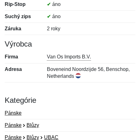
Rip-Stop
✔
áno
Suchý zips
✔
áno
Záruka
2 roky
Výrobca
Firma
Van Os Imports B.V.
Adresa
Boveneind Noordzijde 56, Benschop,
Netherlands
Kategórie
Pánske
Pánske
Blůzy
Pánske
Blůzy
UBAC