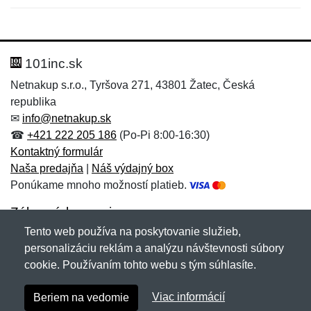
Nová recenzia
Nová otázka
Hodnotenie:
Meno:
*
*
101inc.sk
Netnakup s.r.o., Tyršova 271, 43801 Žatec, Česká
republika
Meno:
E-mail:
*
*
✉
info@netnakup.sk
☎
+421 222 205 186
(Po-Pi 8:00-16:30)
Kontaktný formulár
Naša predajňa
|
Náš výdajný box
E-mail:
*
Ponúkame mnoho možností platieb.
Správa
*
Zákaznícky servis
Tento web používa na poskytovanie služieb,
Novinky emailom
personalizáciu reklám a analýzu návštevnosti súbory
Správa
*
cookie. Používaním tohto webu s tým súhlasíte.
Copyright © 2007-2026 (19 rokov s vami)
Netnakup.sk
&
Viac informácií
Beriem na vedomie
NetIQ
. Všetky práva vyhradené.