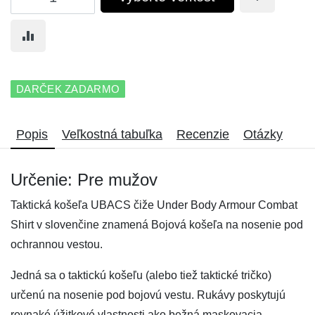
DARČEK ZADARMO
Popis
Veľkostná tabuľka
Recenzie
Otázky
Určenie: Pre mužov
Taktická košeľa UBACS čiže Under Body Armour Combat
Shirt v slovenčine znamená Bojová košeľa na nosenie pod
ochrannou vestou.
Jedná sa o taktickú košeľu (alebo tiež taktické tričko)
určenú na nosenie pod bojovú vestu. Rukávy poskytujú
rovnaké úžitkové vlastnosti ako bežná maskovacia