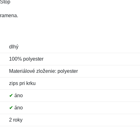
-Stop
 ramena.
dlhý
100% polyester
Materiálové zloženie: polyester
zips pri krku
✔
áno
✔
áno
2 roky