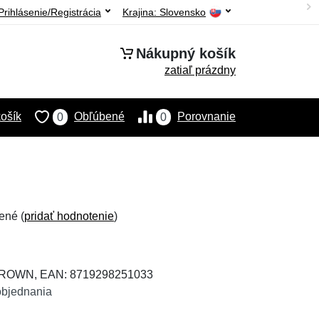
Prihlásenie/Registrácia
Krajina:
Slovensko
Nákupný košík
zatiaľ prázdny
ošík
Obľúbené
Porovnanie
0
0
ené (
pridať hodnotenie
)
BROWN, EAN: 8719298251033
objednania