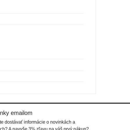
inky emailom
e dostávať informácie o novinkách a
ch? A navyše 3% zľavu na váš prvý nákup?