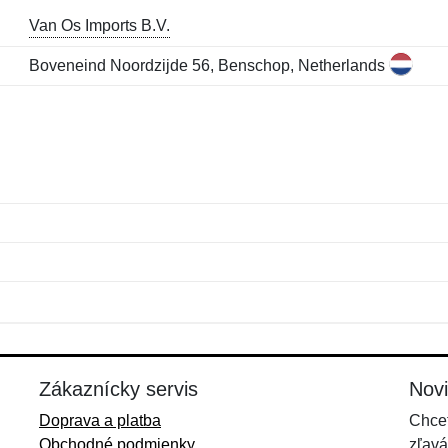
Van Os Imports B.V.
Boveneind Noordzijde 56, Benschop, Netherlands
Meno:
E-mail:
*
*
E-mail:
*
Zákaznícky servis
Nov
Doprava a platba
Chcet
Obchodné podmienky
zľavá