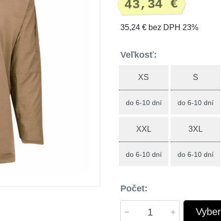
43,34 €
35,24 € bez DPH 23%
Veľkosť:
XS
S
do 6-10 dní
do 6-10 dní
XXL
3XL
do 6-10 dní
do 6-10 dní
Počet:
Vyber