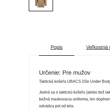
Popis
Veľkostná 
Určenie: Pre mužov
Taktická košeľa UBACS čiže Under Body
Jedná sa o taktickú košeľu (alebo tiež t
bežná maskovacia uniforma, len doplnené
odvádza pot od tela.