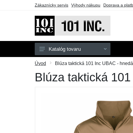
Zákaznícky servis
Výhody nákupu
Doprava a plat
Katalóg tovaru
Pánske
Úvod
Blúza taktická 101 Inc UBAC - hnedá
Detské
Blúza taktická 10
Doplnky
Obuv
Outdoor
Taktické vybavenie
Darčekové poukazy