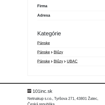
Firma
Adresa
Kategórie
Pánske
Pánske
Blůzy
Pánske
Blůzy
UBAC
Nová recenzia
Nová otázka
Hodnotenie:
Meno:
*
*
101inc.sk
Netnakup s.r.o., Tyršova 271, 43801 Žatec,
Česká republika