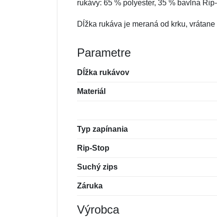
rukávy: 65 % polyester, 35 % bavlna Rip
Dĺžka rukáva je meraná od krku, vrátane
Parametre
Dĺžka rukávov
Materiál
Typ zapínania
Rip-Stop
Suchý zips
Záruka
Výrobca