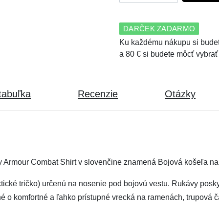
DARČEK ZADARMO
Ku každému nákupu si budet
a 80 € si budete môcť vybrať
tabuľka
Recenzie
Otázky
 Armour Combat Shirt v slovenčine znamená Bojová košeľa na
aktické tričko) určenú na nosenie pod bojovú vestu. Rukávy posky
 o komfortné a ľahko prístupné vrecká na ramenách, trupová čas