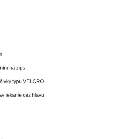
m
aním na zips
nášivky typu VELCRO
navliekanie cez hlavu