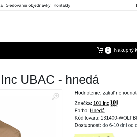
ba
Sledovanie objednávky
Kontakty
Nákupný k
0
1 Inc UBAC - hnedá
Hodnotenie:
zatiaľ nehodnot
Značka:
101 Inc
Farba:
Hnedá
Kód tovaru: 131400-WOLF
Dostupnosť:
do 6-10 dní od 