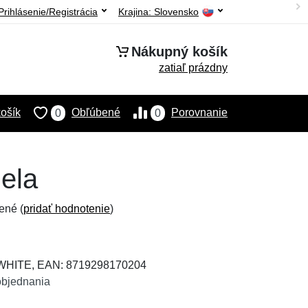
Prihlásenie/Registrácia
Krajina:
Slovensko
Nákupný košík
zatiaľ prázdny
ošík
Obľúbené
Porovnanie
0
0
iela
ené (
pridať hodnotenie
)
KWHITE, EAN: 8719298170204
objednania