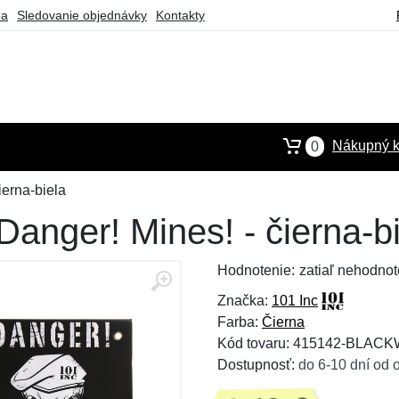
ba
Sledovanie objednávky
Kontakty
Nákupný k
0
ierna-biela
anger! Mines! - čierna-b
Hodnotenie:
zatiaľ nehodnot
Značka:
101 Inc
Farba:
Čierna
Kód tovaru: 415142-BLAC
Dostupnosť:
do 6-10 dní od 