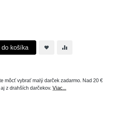
ť do košíka
e môcť vybrať malý darček zadarmo. Nad 20 €
 aj z drahších darčekov.
Viac...