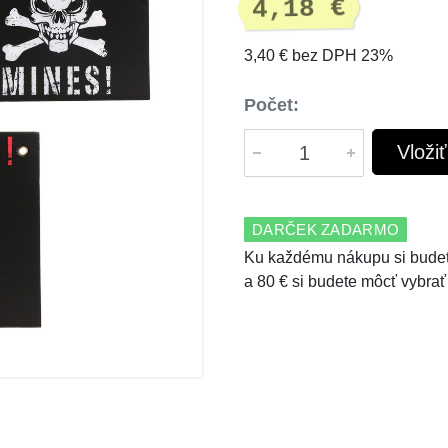
4,18 €
3,40 € bez DPH 23%
Počet:
Vloži
DARČEK ZADARMO
Ku každému nákupu si budet
a 80 € si budete môcť vybrať