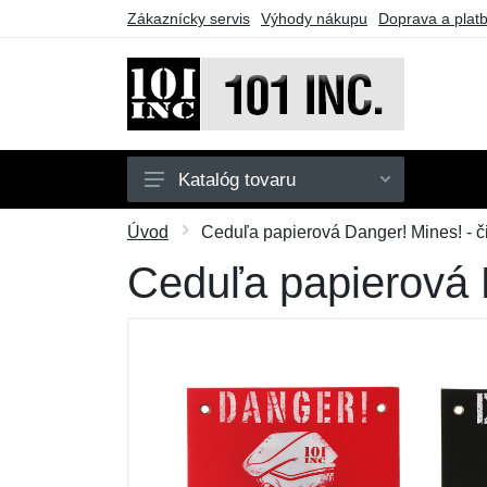
Zákaznícky servis
Výhody nákupu
Doprava a plat
Katalóg tovaru
Pánske
Úvod
Ceduľa papierová Danger! Mines! - č
Detské
Ceduľa papierová D
Doplnky
Obuv
Outdoor
Taktické vybavenie
Darčekové poukazy