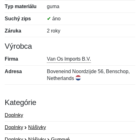
Typ materiálu
guma
Suchý zips
✔
áno
Záruka
2 roky
Výrobca
Firma
Van Os Imports B.V.
Adresa
Boveneind Noordzijde 56, Benschop,
Netherlands
Kategórie
Doplnky
Doplnky
Nášivky
Doplnky
Nášivky
Gumové