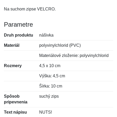
Na suchom zipse VELCRO.
Parametre
Druh produktu
nášivka
Materiál
polyvinylchlorid (PVC)
Materiálové zloženie: polyvinylchlorid
Rozmery
4,5 x 10 cm
Výška: 4,5 cm
Šírka: 10 cm
Spôsob
suchý zips
pripevnenia
Text nápisu
NUTS!