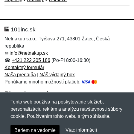
Nová recenzia
Nová otázka
Hodnotenie:
Meno:
*
*
101inc.sk
Netnakup s.r.o., Tyršova 271, 43801 Žatec, Česká
republika
Meno:
E-mail:
*
*
✉
info@netnakup.sk
☎
+421 222 205 186
(Po-Pi 8:00-16:30)
Kontaktný formulár
Naša predajňa
|
Náš výdajný box
E-mail:
*
Ponúkame mnoho možností platieb.
Správa
*
Zákaznícky servis
Tento web používa na poskytovanie služieb,
Novinky emailom
personalizáciu reklám a analýzu návštevnosti súbory
Správa
*
cookie. Používaním tohto webu s tým súhlasíte.
Copyright © 2007-2026 (19 rokov s vami)
Netnakup.sk
&
Viac informácií
Beriem na vedomie