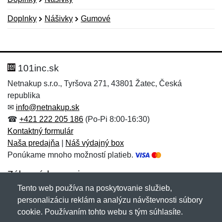
Doplnky
Nášivky
Gumové
Nová recenzia
Nová otázka
Hodnotenie:
Meno:
*
*
101inc.sk
Netnakup s.r.o., Tyršova 271, 43801 Žatec, Česká
republika
Meno:
E-mail:
*
*
✉
info@netnakup.sk
☎
+421 222 205 186
(Po-Pi 8:00-16:30)
Kontaktný formulár
Naša predajňa
|
Náš výdajný box
E-mail:
*
Ponúkame mnoho možností platieb.
Správa
*
Zákaznícky servis
Tento web používa na poskytovanie služieb,
Novinky emailom
personalizáciu reklám a analýzu návštevnosti súbory
Správa
*
cookie. Používaním tohto webu s tým súhlasíte.