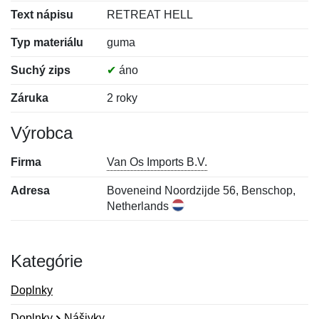
Text nápisu
RETREAT HELL
Typ materiálu
guma
Suchý zips
✔
áno
Záruka
2 roky
Výrobca
Firma
Van Os Imports B.V.
Adresa
Boveneind Noordzijde 56, Benschop,
Netherlands
Kategórie
Doplnky
Doplnky
Nášivky