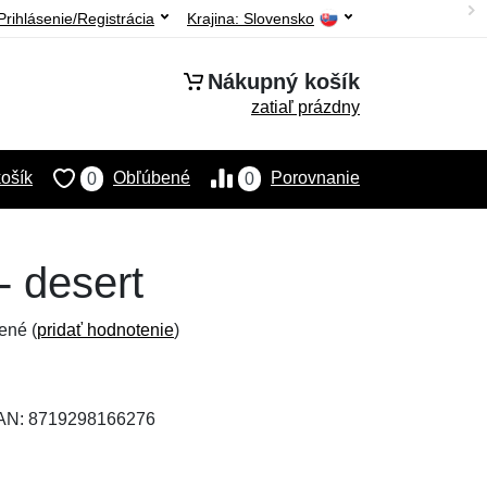
Prihlásenie/Registrácia
Krajina:
Slovensko
Nákupný košík
zatiaľ prázdny
ošík
Obľúbené
Porovnanie
0
0
- desert
ené (
pridať hodnotenie
)
EAN: 8719298166276