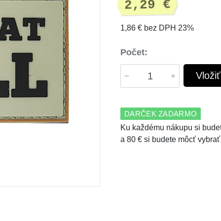
2,29 €
1,86 € bez DPH 23%
Počet:
Vloži
DARČEK ZADARMO
Ku každému nákupu si budet
a 80 € si budete môcť vybrať