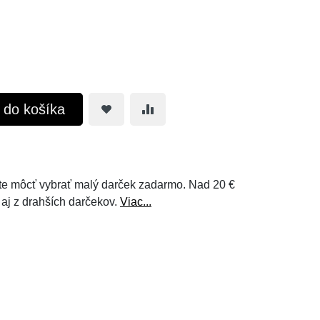
ť do košíka
e môcť vybrať malý darček zadarmo. Nad 20 €
 aj z drahších darčekov.
Viac...