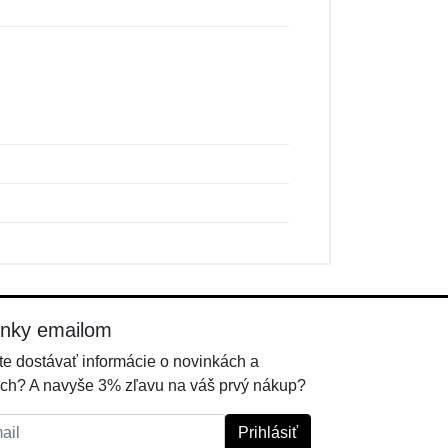
inky emailom
e dostávať informácie o novinkách a
ch? A navyše 3% zľavu na váš prvý nákup?
l:
Prihlásiť