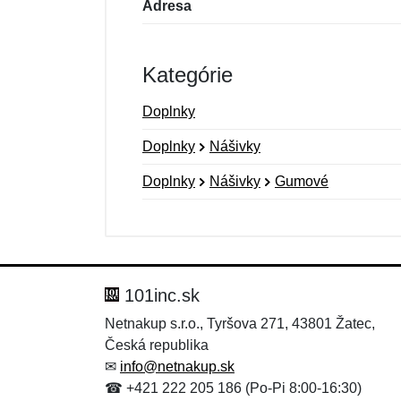
Adresa
Kategórie
Doplnky
Doplnky
Nášivky
Doplnky
Nášivky
Gumové
Nová recenzia
Nová otázka
Hodnotenie:
Meno:
*
*
101inc.sk
Netnakup s.r.o., Tyršova 271, 43801 Žatec,
Česká republika
Správa
Správa
*
*
✉
info@netnakup.sk
☎ +421 222 205 186 (Po-Pi 8:00-16:30)