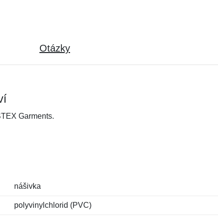
Otázky
ví
OSTEX Garments.
nášivka
polyvinylchlorid (PVC)