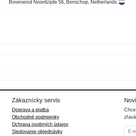
Boveneind Noordzijde 56, Benschop, Netherlands
Meno:
E-mail:
*
*
E-mail:
*
Zákaznícky servis
Nov
Doprava a platba
Chcet
Obchodné podmienky
zľavá
Ochrana osobných údajov
E-mai
Sledovanie objednávky