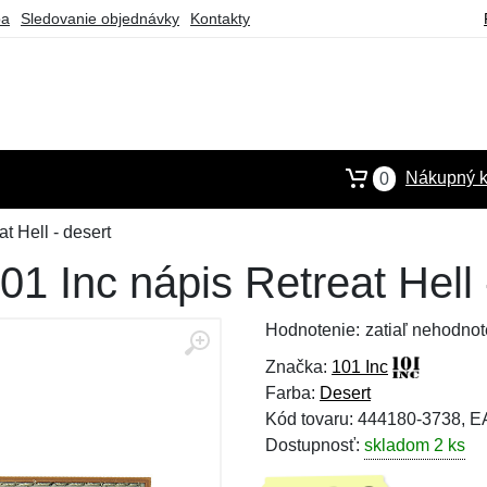
ba
Sledovanie objednávky
Kontakty
Nákupný k
0
 Hell - desert
 Inc nápis Retreat Hell 
Hodnotenie:
zatiaľ nehodnot
Značka:
101 Inc
Farba:
Desert
Kód tovaru: 444180-3738, 
Dostupnosť:
skladom 2 ks