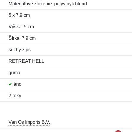
Materiálové zloženie: polyvinylchlorid
5 x 7,9 cm
Výška: 5 cm
Šírka: 7,9 cm
suchý zips
RETREAT HELL
guma
✔
áno
2 roky
Van Os Imports B.V.