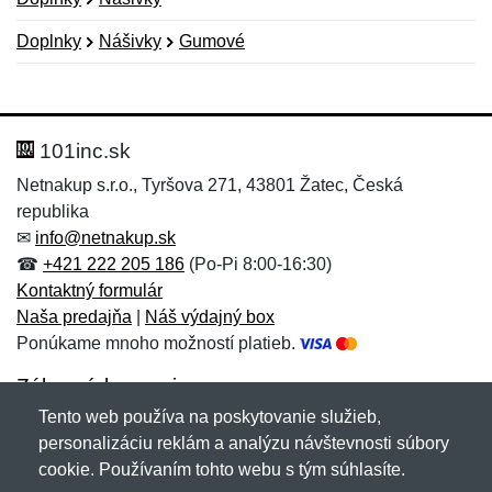
Doplnky
Nášivky
Gumové
Nová recenzia
Nová otázka
Hodnotenie:
Meno:
*
*
101inc.sk
Netnakup s.r.o., Tyršova 271, 43801 Žatec, Česká
republika
Meno:
E-mail:
*
*
✉
info@netnakup.sk
☎
+421 222 205 186
(Po-Pi 8:00-16:30)
Kontaktný formulár
Naša predajňa
|
Náš výdajný box
E-mail:
*
Ponúkame mnoho možností platieb.
Správa
*
Zákaznícky servis
Tento web používa na poskytovanie služieb,
Novinky emailom
personalizáciu reklám a analýzu návštevnosti súbory
Správa
*
cookie. Používaním tohto webu s tým súhlasíte.