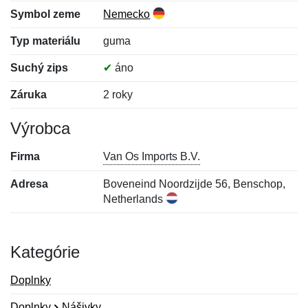
Symbol zeme
Nemecko
Typ materiálu
guma
Suchý zips
✔
áno
Záruka
2 roky
Výrobca
Firma
Van Os Imports B.V.
Adresa
Boveneind Noordzijde 56, Benschop,
Netherlands
Kategórie
Doplnky
Doplnky
Nášivky