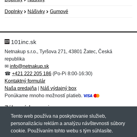
Doplnky
Nášivky
Gumové
Nová recenzia
Nová otázka
Hodnotenie:
Meno:
*
*
101inc.sk
Netnakup s.r.o., Tyršova 271, 43801 Žatec, Česká
republika
Meno:
E-mail:
*
*
✉
info@netnakup.sk
☎
+421 222 205 186
(Po-Pi 8:00-16:30)
Kontaktný formulár
Naša predajňa
|
Náš výdajný box
E-mail:
*
Ponúkame mnoho možností platieb.
Správa
*
Zákaznícky servis
Tento web používa na poskytovanie služieb,
Novinky emailom
personalizáciu reklám a analýzu návštevnosti súbory
Správa
*
cookie. Používaním tohto webu s tým súhlasíte.