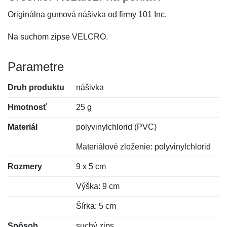
Originálna gumová nášivka od firmy 101 Inc.
Na suchom zipse VELCRO.
Parametre
Druh produktu
nášivka
Hmotnosť
25 g
Materiál
polyvinylchlorid (PVC)
Materiálové zloženie: polyvinylchlorid
Rozmery
9 x 5 cm
Výška: 9 cm
Šírka: 5 cm
Spôsob
suchý zips