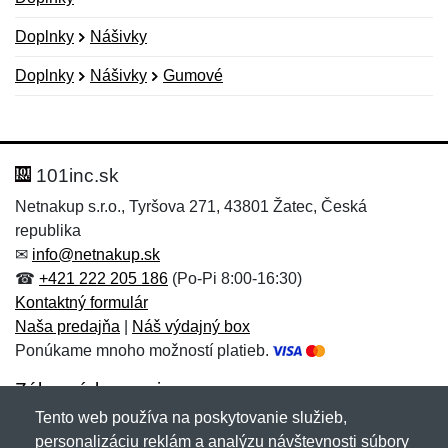
Doplnky
Nášivky
Doplnky
Nášivky
Gumové
Nová recenzia
Nová otázka
Hodnotenie:
Meno:
*
*
101inc.sk
Netnakup s.r.o., Tyršova 271, 43801 Žatec, Česká
republika
Meno:
E-mail:
*
*
✉
info@netnakup.sk
☎
+421 222 205 186
(Po-Pi 8:00-16:30)
Kontaktný formulár
Naša predajňa
|
Náš výdajný box
E-mail:
*
Ponúkame mnoho možností platieb.
Správa
*
Zákaznícky servis
Tento web používa na poskytovanie služieb,
Novinky emailom
personalizáciu reklám a analýzu návštevnosti súbory
Správa
*