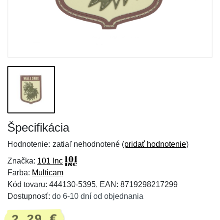
Špecifikácia
Hodnotenie:
zatiaľ nehodnotené (
pridať hodnotenie
)
Značka:
101 Inc
Farba:
Multicam
Kód tovaru: 444130-5395, EAN: 8719298217299
Dostupnosť:
do 6-10 dní od objednania
2,29 €