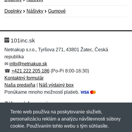
Doplnky
Nášivky
Gumové
Nová recenzia
Nová otázka
Hodnotenie:
Meno:
*
*
101inc.sk
Netnakup s.r.o., Tyršova 271, 43801 Žatec, Česká
republika
Meno:
E-mail:
*
*
✉
info@netnakup.sk
☎
+421 222 205 186
(Po-Pi 8:00-16:30)
Kontaktný formulár
Naša predajňa
|
Náš výdajný box
E-mail:
*
Ponúkame mnoho možností platieb.
Správa
*
Zákaznícky servis
Tento web používa na poskytovanie služieb,
Novinky emailom
personalizáciu reklám a analýzu návštevnosti súbory
Správa
*
cookie. Používaním tohto webu s tým súhlasíte.