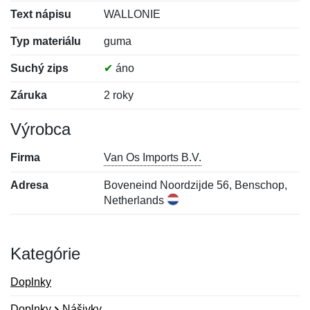
Text nápisu
WALLONIE
Typ materiálu
guma
Suchý zips
✔
áno
Záruka
2 roky
Výrobca
Firma
Van Os Imports B.V.
Adresa
Boveneind Noordzijde 56, Benschop,
Netherlands
Kategórie
Doplnky
Doplnky
Nášivky