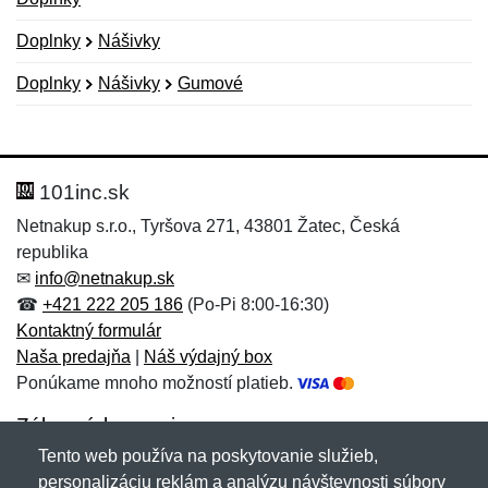
Doplnky
Nášivky
Doplnky
Nášivky
Gumové
Nová recenzia
Nová otázka
Hodnotenie:
Meno:
*
*
101inc.sk
Netnakup s.r.o., Tyršova 271, 43801 Žatec, Česká
republika
Meno:
E-mail:
*
*
✉
info@netnakup.sk
☎
+421 222 205 186
(Po-Pi 8:00-16:30)
Kontaktný formulár
Naša predajňa
|
Náš výdajný box
E-mail:
*
Ponúkame mnoho možností platieb.
Správa
*
Zákaznícky servis
Tento web používa na poskytovanie služieb,
Novinky emailom
personalizáciu reklám a analýzu návštevnosti súbory
Správa
*