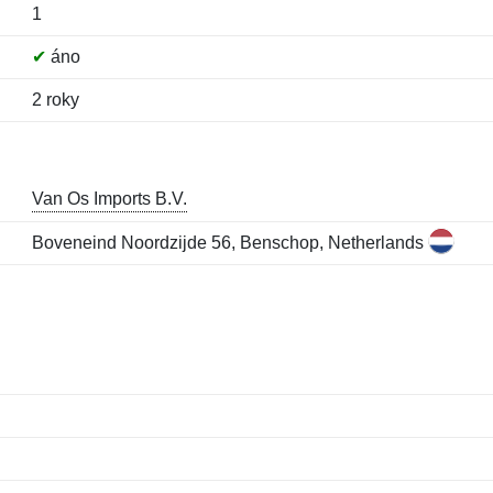
1
✔
áno
2 roky
Van Os Imports B.V.
Boveneind Noordzijde 56, Benschop, Netherlands