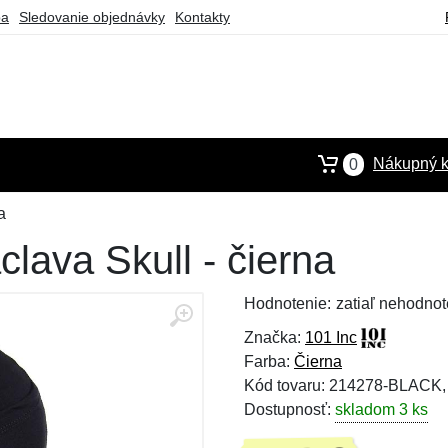
ba
Sledovanie objednávky
Kontakty
Nákupný k
0
a
clava Skull - čierna
Hodnotenie:
zatiaľ nehodnot
Značka:
101 Inc
Farba:
Čierna
Kód tovaru: 214278-BLACK
Dostupnosť:
skladom 3 ks