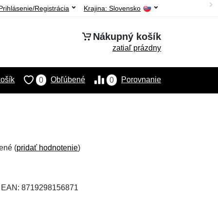
Prihlásenie/Registrácia
Krajina:
Slovensko
Nákupný košík
zatiaľ prázdny
ošík
Obľúbené
Porovnanie
0
0
ené (
pridať hodnotenie
)
, EAN: 8719298156871