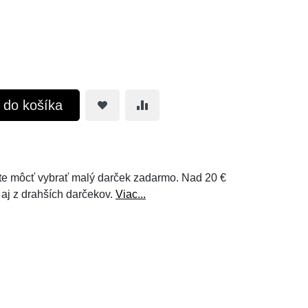
ť do košíka
e môcť vybrať malý darček zadarmo. Nad 20 €
 aj z drahších darčekov.
Viac...