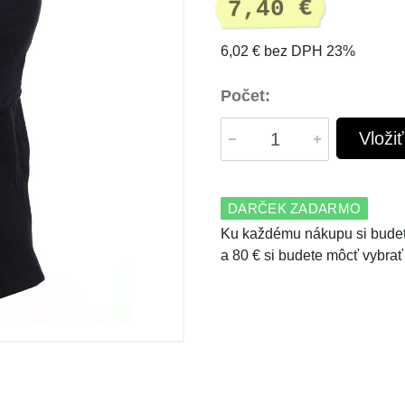
7,40 €
6,02 € bez DPH 23%
Počet:
Vloži
DARČEK ZADARMO
Ku každému nákupu si budet
a 80 € si budete môcť vybrať