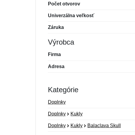
Počet otvorov
Univerzálna veľkosť
Záruka
Výrobca
Firma
Adresa
Kategórie
Doplnky
Doplnky
Kukly
Doplnky
Kukly
Balaclava Skull