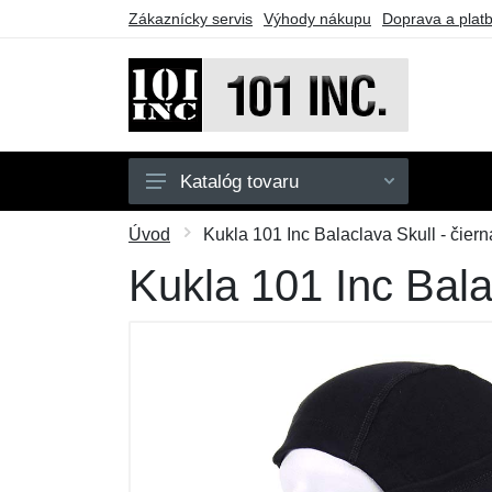
Zákaznícky servis
Výhody nákupu
Doprava a plat
Katalóg tovaru
Pánske
Úvod
Kukla 101 Inc Balaclava Skull - čiern
Detské
Kukla 101 Inc Bala
Doplnky
Obuv
Outdoor
Taktické vybavenie
Darčekové poukazy