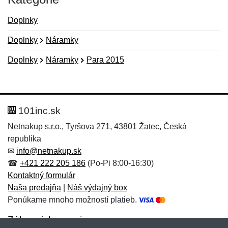
Doplnky
Doplnky
Náramky
Doplnky
Náramky
Para 2015
Nová recenzia
Nová otázka
Hodnotenie:
Meno:
*
*
101inc.sk
Netnakup s.r.o., Tyršova 271, 43801 Žatec, Česká
republika
Meno:
E-mail:
*
*
✉
info@netnakup.sk
☎
+421 222 205 186
(Po-Pi 8:00-16:30)
Kontaktný formulár
Naša predajňa
|
Náš výdajný box
E-mail:
*
Ponúkame mnoho možností platieb.
Správa
*
Zákaznícky servis