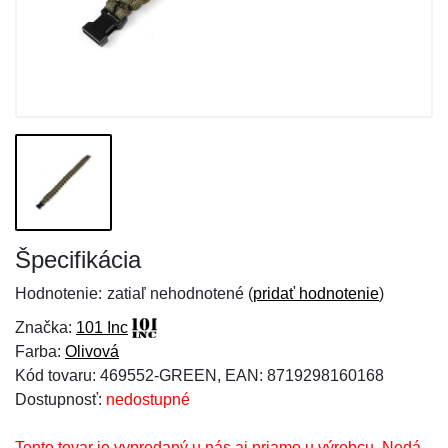
Špecifikácia
Hodnotenie:
zatiaľ nehodnotené (
pridať hodnotenie
)
Značka:
101 Inc
Farba:
Olivová
Kód tovaru: 469552-GREEN, EAN: 8719298160168
Dostupnosť:
nedostupné
Tento tovar je vypredaný u nás aj priamo u výrobcu. Nedá