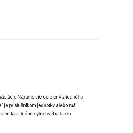
áciách. Náramok je upletený z jedného
eľ je príslušníkom jednotky alebo má
metre kvalitného nylonového lanka.