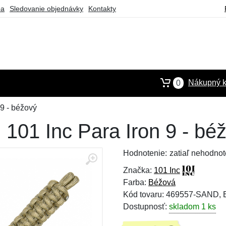
ba
Sledovanie objednávky
Kontakty
Nákupný k
0
9 - béžový
101 Inc Para Iron 9 - bé
Hodnotenie:
zatiaľ nehodnot
Značka:
101 Inc
Farba:
Béžová
Kód tovaru: 469557-SAND,
Dostupnosť:
skladom 1 ks