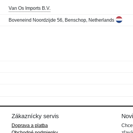
Van Os Imports B.V.
Boveneind Noordzijde 56, Benschop, Netherlands
Meno:
E-mail:
*
*
E-mail:
*
Zákaznícky servis
Nov
Doprava a platba
Chcet
Obchodné podmienky
zľavá