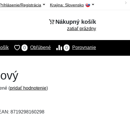
Prihlásenie/Registrácia
Krajina:
Slovensko
Nákupný košík
zatiaľ prázdny
ošík
Obľúbené
Porovnanie
0
0
žový
ené (
pridať hodnotenie
)
 EAN: 8719298160298