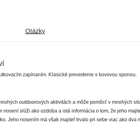
Otázky
ví
utkovacím zapínaním. Klasické prevedenie s kovovou sponou.
nohých outdoorových aktivitách a môže pomôcť v mnohých situ
nosení slúži ako ozdoba a istá informácia o tom, že jeho majit
ko. Jeho nosením má však majiteľ trvalo pri sebe viac ako dva 