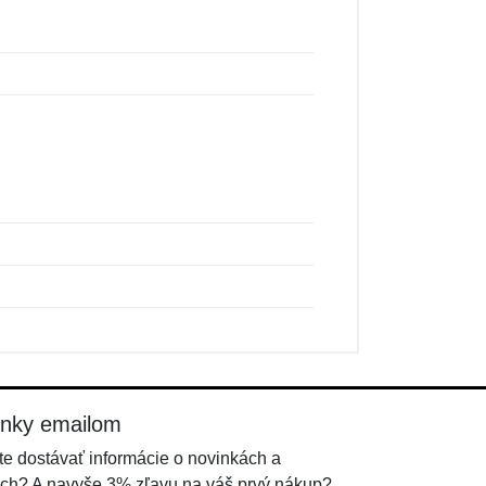
inky emailom
e dostávať informácie o novinkách a
ch? A navyše 3% zľavu na váš prvý nákup?