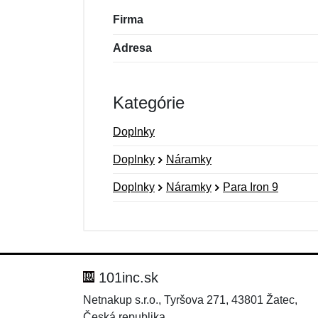
Firma
Adresa
Kategórie
Doplnky
Doplnky
Náramky
Doplnky
Náramky
Para Iron 9
Nová recenzia
Nová otázka
Hodnotenie:
Meno:
*
*
101inc.sk
Netnakup s.r.o., Tyršova 271, 43801 Žatec,
Česká republika