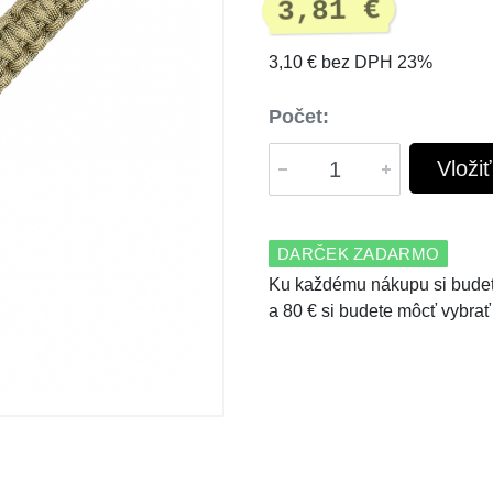
3,81 €
3,10 € bez DPH 23%
Počet:
Vloži
DARČEK ZADARMO
Ku každému nákupu si budet
a 80 € si budete môcť vybrať