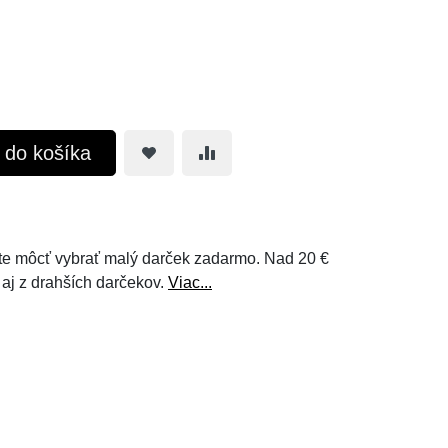
ť do košíka
e môcť vybrať malý darček zadarmo. Nad 20 €
 aj z drahších darčekov.
Viac...