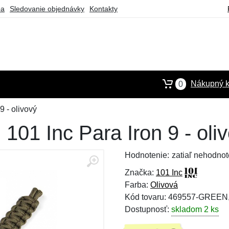
ba
Sledovanie objednávky
Kontakty
Nákupný k
0
 - olivový
01 Inc Para Iron 9 - oli
Hodnotenie:
zatiaľ nehodnot
Značka:
101 Inc
Farba:
Olivová
Kód tovaru: 469557-GREEN
Dostupnosť:
skladom 2 ks