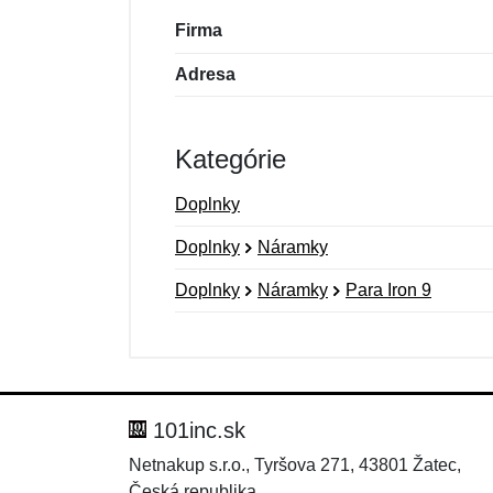
Firma
Adresa
Kategórie
Doplnky
Doplnky
Náramky
Doplnky
Náramky
Para Iron 9
Nová recenzia
Nová otázka
Hodnotenie:
Meno:
*
*
101inc.sk
Netnakup s.r.o., Tyršova 271, 43801 Žatec,
Česká republika