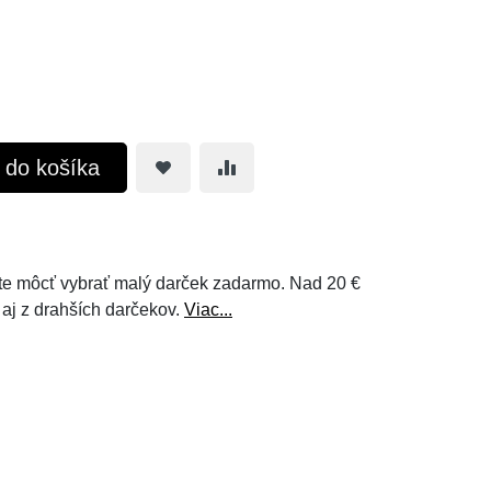
ť do košíka
e môcť vybrať malý darček zadarmo. Nad 20 €
 aj z drahších darčekov.
Viac...