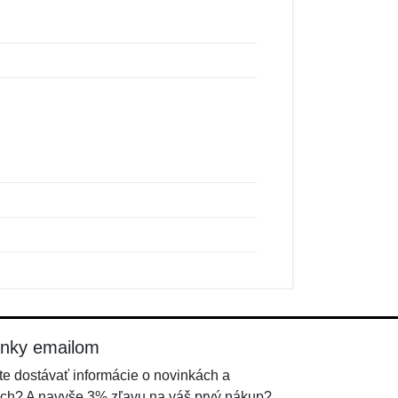
inky emailom
e dostávať informácie o novinkách a
ch? A navyše 3% zľavu na váš prvý nákup?