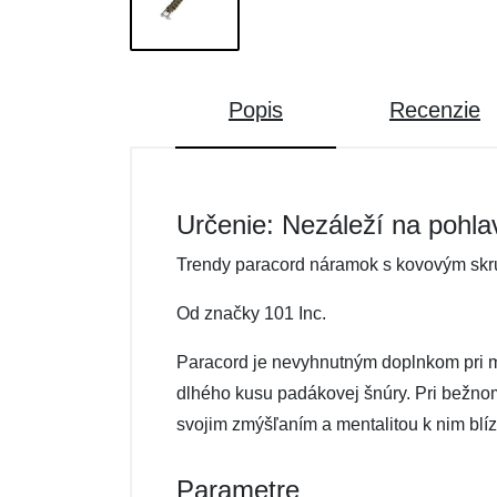
Popis
Recenzie
Určenie: Nezáleží na pohla
Trendy paracord náramok s kovovým skr
Od značky 101 Inc.
Paracord je nevyhnutným doplnkom pri m
dlhého kusu padákovej šnúry. Pri bežnom 
svojim zmýšľaním a mentalitou k nim blíz
Parametre