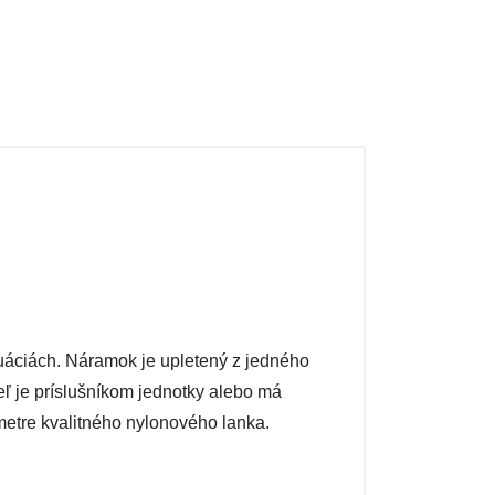
áciách. Náramok je upletený z jedného
eľ je príslušníkom jednotky alebo má
metre kvalitného nylonového lanka.