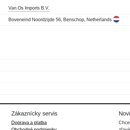
Van Os Imports B.V.
Boveneind Noordzijde 56, Benschop, Netherlands
Meno:
E-mail:
*
*
E-mail:
*
Zákaznícky servis
Nov
Doprava a platba
Chcet
Obchodné podmienky
zľavá