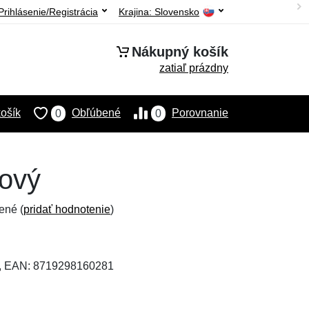
Prihlásenie/Registrácia
Krajina:
Slovensko
Nákupný košík
zatiaľ prázdny
ošík
Obľúbené
Porovnanie
0
0
vový
ené (
pridať hodnotenie
)
, EAN: 8719298160281