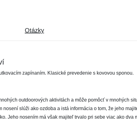
Otázky
ví
utkovacím zapínaním. Klasické prevedenie s kovovou sponou.
nohých outdoorových aktivitách a môže pomôcť v mnohých situ
nosení slúži ako ozdoba a istá informácia o tom, že jeho majit
ko. Jeho nosením má však majiteľ trvalo pri sebe viac ako dva 