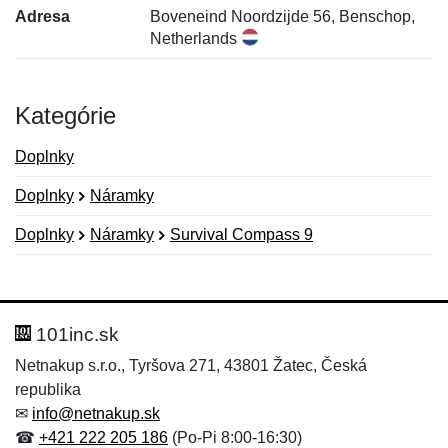
Adresa
Boveneind Noordzijde 56, Benschop,
Netherlands
Kategórie
Doplnky
Doplnky
Náramky
Doplnky
Náramky
Survival Compass 9
Nová recenzia
Nová otázka
Hodnotenie:
Meno:
*
*
101inc.sk
Netnakup s.r.o., Tyršova 271, 43801 Žatec, Česká
republika
Meno:
E-mail:
*
*
✉
info@netnakup.sk
☎
+421 222 205 186
(Po-Pi 8:00-16:30)