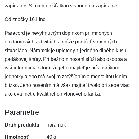
zapínanie. S malou píšťalkou v spone na zapínanie.
Od značky 101 Inc.
Paracord je nevyhnutným doplnkom pri mnohých
outdoorových aktivitách a môže pomôcť v mnohých
situáciách. Náramok je upletený z jedného dlhého kusu
padákovej šnúry. Pri bežnom nosení slúži ako ozdoba a
istá informácia o tom, že jeho majiteľ je príslušníkom
jednotky alebo má svojim zmýšľaním a mentalitou k nim
blízko. Jeho nosením má však majiteľ trvalo pri sebe viac
ako dva metre kvalitného nylonového lanka.
Parametre
Druh produktu
náramok
Hmotnosť
40 g