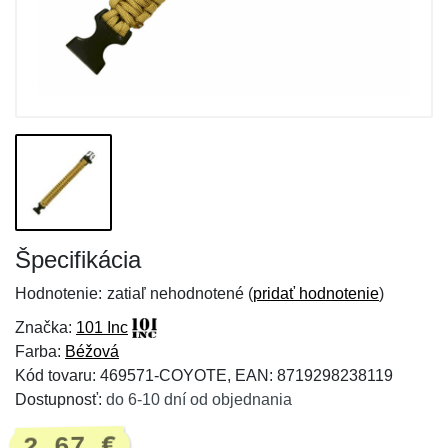
Špecifikácia
Hodnotenie:
zatiaľ nehodnotené (
pridať hodnotenie
)
Značka:
101 Inc
Farba:
Béžová
Kód tovaru: 469571-COYOTE, EAN: 8719298238119
Dostupnosť:
do 6-10 dní od objednania
2,67 €