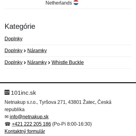
Netherlands
Kategórie
Doplnky
Doplnky
Náramky
Doplnky
Náramky
Whistle Buckle
Nová recenzia
Nová otázka
Hodnotenie:
Meno:
*
*
101inc.sk
Netnakup s.r.o., Tyršova 271, 43801 Žatec, Česká
republika
Meno:
E-mail:
*
*
✉
info@netnakup.sk
☎
+421 222 205 186
(Po-Pi 8:00-16:30)
Kontaktný formulár