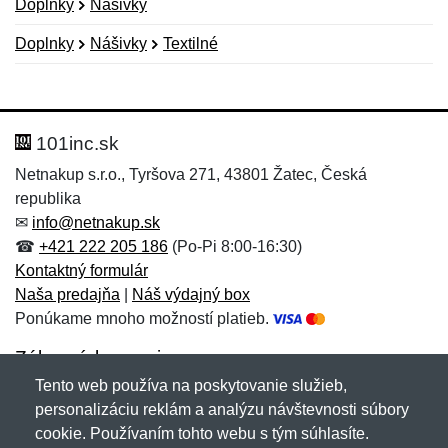
Doplnky
Nášivky
Doplnky
Nášivky
Textilné
Nová recenzia
Nová otázka
Hodnotenie:
Meno:
*
*
101inc.sk
Netnakup s.r.o., Tyršova 271, 43801 Žatec, Česká
republika
Meno:
E-mail:
*
*
✉
info@netnakup.sk
☎
+421 222 205 186
(Po-Pi 8:00-16:30)
Kontaktný formulár
Naša predajňa
|
Náš výdajný box
E-mail:
*
Ponúkame mnoho možností platieb.
Správa
*
Zákaznícky servis
Tento web používa na poskytovanie služieb,
Novinky emailom
personalizáciu reklám a analýzu návštevnosti súbory
Správa
*
cookie. Používaním tohto webu s tým súhlasíte.