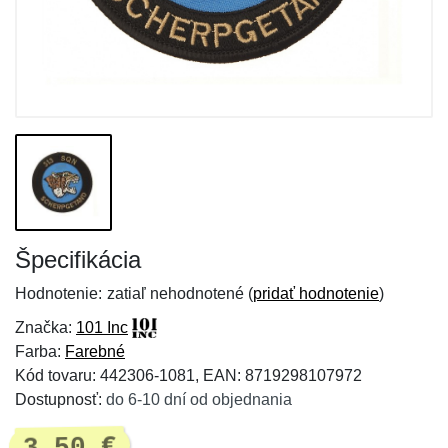
Špecifikácia
Hodnotenie:
zatiaľ nehodnotené (
pridať hodnotenie
)
Značka:
101 Inc
Farba:
Farebné
Kód tovaru: 442306-1081, EAN: 8719298107972
Dostupnosť:
do 6-10 dní od objednania
3,50 €