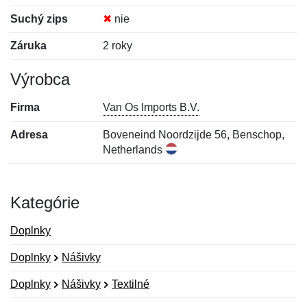
Suchý zips
✖
nie
Záruka
2 roky
Výrobca
Firma
Van Os Imports B.V.
Adresa
Boveneind Noordzijde 56, Benschop,
Netherlands
Kategórie
Doplnky
Doplnky
Nášivky
Doplnky
Nášivky
Textilné