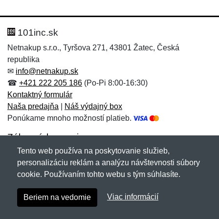
Nová recenzia
Nová otázka
Hodnotenie:
Meno:
*
*
101inc.sk
Netnakup s.r.o., Tyršova 271, 43801 Žatec, Česká
republika
Meno:
E-mail:
*
*
✉
info@netnakup.sk
☎
+421 222 205 186
(Po-Pi 8:00-16:30)
Kontaktný formulár
Naša predajňa
|
Náš výdajný box
E-mail:
*
Ponúkame mnoho možností platieb.
Správa
*
Zákaznícky servis
Tento web používa na poskytovanie služieb,
Novinky emailom
personalizáciu reklám a analýzu návštevnosti súbory
Správa
*
cookie. Používaním tohto webu s tým súhlasíte.
Copyright © 2007-2026 (19 rokov s vami)
Netnakup.sk
&
Viac informácií
Beriem na vedomie
NetIQ
. Všetky práva vyhradené.
Pridať