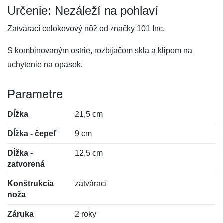
Určenie: Nezáleží na pohlaví
Zatvárací celokovový nôž od značky 101 Inc.
S kombinovaným ostrie, rozbíjačom skla a klipom na
uchytenie na opasok.
Parametre
Dĺžka
21,5 cm
Dĺžka - čepeľ
9 cm
Dĺžka -
12,5 cm
zatvorená
Konštrukcia
zatvárací
noža
Záruka
2 roky