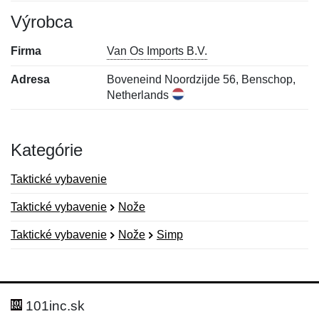
Výrobca
Firma
Van Os Imports B.V.
Adresa
Boveneind Noordzijde 56, Benschop,
Netherlands
Kategórie
Taktické vybavenie
Taktické vybavenie
Nože
Taktické vybavenie
Nože
Simp
Nová recenzia
Nová otázka
Hodnotenie:
Meno:
*
*
101inc.sk