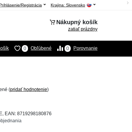
Prihlásenie/Registrácia
Krajina:
Slovensko
Nákupný košík
zatiaľ prázdny
ošík
Obľúbené
Porovnanie
0
0
ené (
pridať hodnotenie
)
E, EAN: 8719298180876
objednania