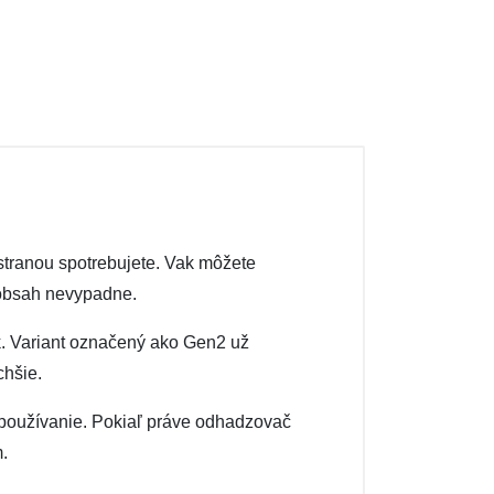
stranou spotrebujete. Vak môžete
 obsah nevypadne.
k. Variant označený ako Gen2 už
chšie.
 používanie. Pokiaľ práve odhadzovač
.