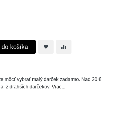
ť do košíka
e môcť vybrať malý darček zadarmo. Nad 20 €
 aj z drahších darčekov.
Viac...