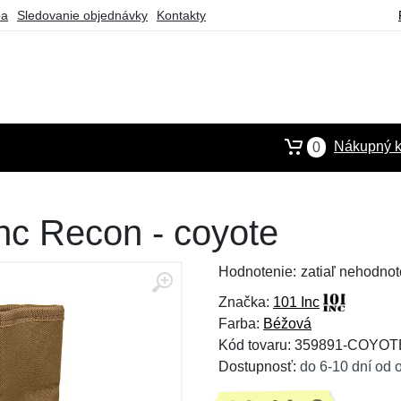
ba
Sledovanie objednávky
Kontakty
Nákupný k
0
c Recon - coyote
Hodnotenie:
zatiaľ nehodnot
Značka:
101 Inc
Farba:
Béžová
Kód tovaru: 359891-COYOT
Dostupnosť:
do 6-10 dní od 