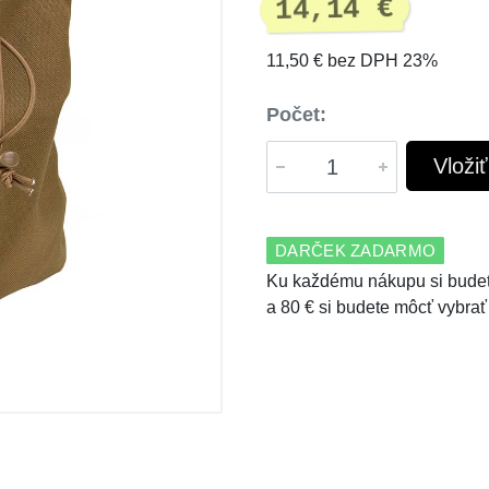
14,14 €
11,50 € bez DPH 23%
Počet:
Vloži
DARČEK ZADARMO
Ku každému nákupu si budet
a 80 € si budete môcť vybrať