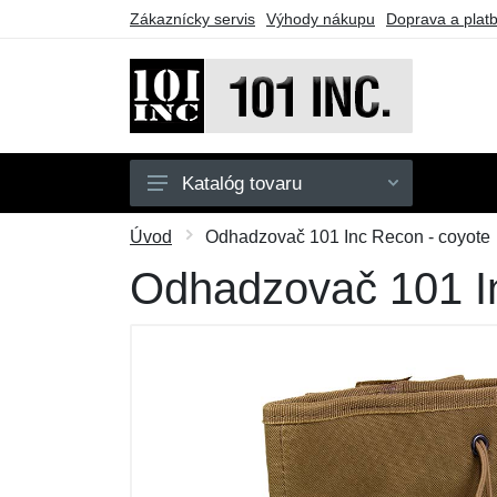
Zákaznícky servis
Výhody nákupu
Doprava a plat
Katalóg tovaru
Pánske
Úvod
Odhadzovač 101 Inc Recon - coyote
Detské
Odhadzovač 101 In
Doplnky
Obuv
Outdoor
Taktické vybavenie
Darčekové poukazy