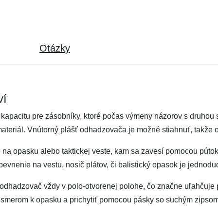
Otázky
ví
kapacitu pre zásobníky, ktoré počas výmeny názorov s druhou 
materiál. Vnútorný plášť odhadzovača je možné stiahnuť, takže
na opasku alebo taktickej veste, kam sa zavesí pomocou púto
vnenie na vestu, nosič plátov, či balistický opasok je jednodu
odhadzovač vždy v polo-otvorenej polohe, čo značne uľahčuje
e smerom k opasku a prichytiť pomocou pásky so suchým zipsom