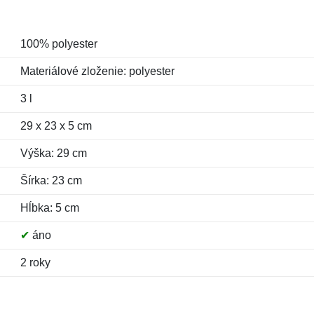
100% polyester
Materiálové zloženie: polyester
3 l
29 x 23 x 5 cm
Výška: 29 cm
Šírka: 23 cm
Hĺbka: 5 cm
✔
áno
2 roky