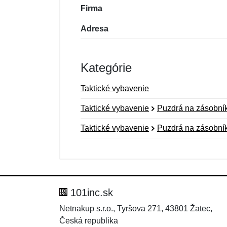
Firma
Adresa
Kategórie
Taktické vybavenie
Taktické vybavenie
Puzdrá na zásobní
Taktické vybavenie
Puzdrá na zásobní
Nová recenzia
Nová otázka
Hodnotenie:
Meno:
*
*
101inc.sk
Netnakup s.r.o., Tyršova 271, 43801 Žatec,
Česká republika
Správa
Správa
*
*