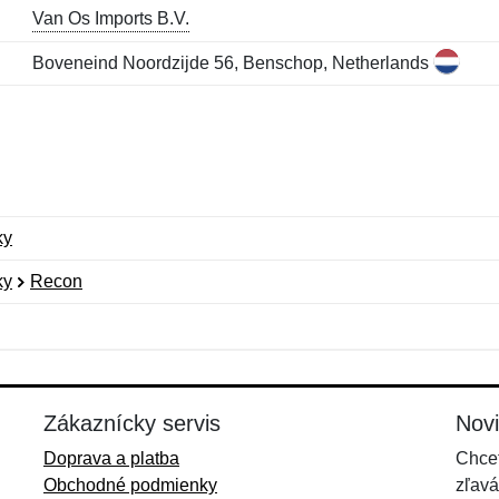
Van Os Imports B.V.
Boveneind Noordzijde 56, Benschop, Netherlands
ky
ky
Recon
Meno:
E-mail:
*
*
E-mail:
*
Zákaznícky servis
Nov
Doprava a platba
Chcet
Obchodné podmienky
zľavá