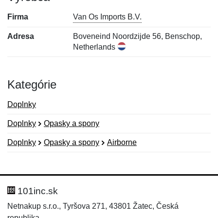
Firma
Van Os Imports B.V.
Adresa
Boveneind Noordzijde 56, Benschop,
Netherlands
Kategórie
Doplnky
Doplnky
Opasky a spony
Doplnky
Opasky a spony
Airborne
Nová recenzia
Nová otázka
Hodnotenie:
Meno:
*
*
101inc.sk
Netnakup s.r.o., Tyršova 271, 43801 Žatec, Česká
republika