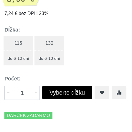
7,24 € bez DPH 23%
Dĺžka:
115
130
do 6-10 dní
do 6-10 dní
Počet:
Vyberte dĺžku
DARČEK ZADARMO