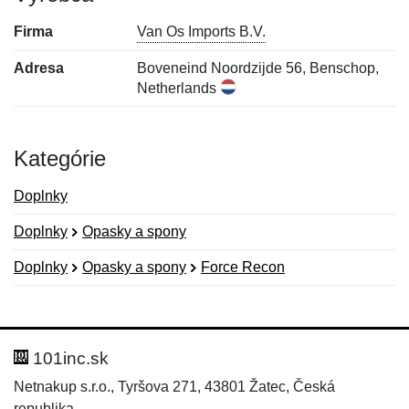
Firma
Van Os Imports B.V.
Adresa
Boveneind Noordzijde 56, Benschop,
Netherlands
Kategórie
Doplnky
Doplnky
Opasky a spony
Doplnky
Opasky a spony
Force Recon
Nová recenzia
Nová otázka
Hodnotenie:
Meno:
*
*
101inc.sk
Netnakup s.r.o., Tyršova 271, 43801 Žatec, Česká
republika