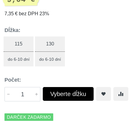
7,35 € bez DPH 23%
Dĺžka:
115
130
do 6-10 dní
do 6-10 dní
Počet:
Vyberte dĺžku
DARČEK ZADARMO