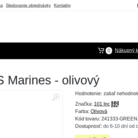
ba
Sledovanie objednávky
Kontakty
Nákupný k
0
 Marines - olivový
Hodnotenie:
zatiaľ nehodnot
Značka:
101 Inc
Farba:
Olivová
Kód tovaru: 241333-GREEN
Dostupnosť:
do 6-10 dní od 