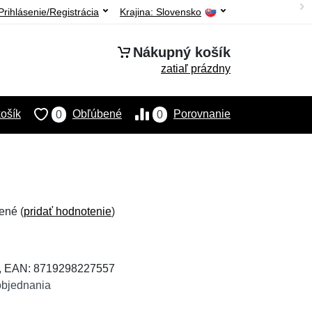
Prihlásenie/Registrácia
Krajina:
Slovensko
Nákupný košík
zatiaľ prázdny
ošík
Obľúbené
Porovnanie
0
0
ené (
pridať hodnotenie
)
, EAN: 8719298227557
objednania