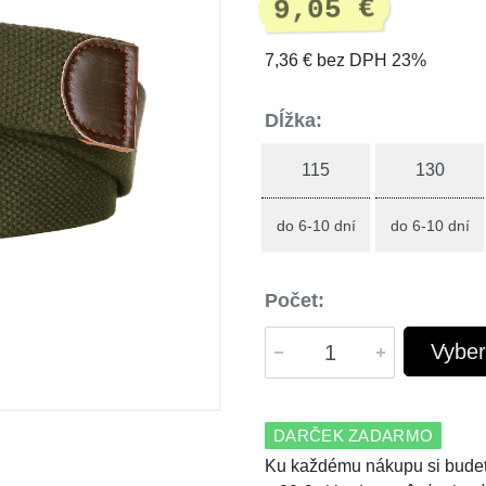
9,05 €
7,36 € bez DPH 23%
Dĺžka:
115
130
do 6-10 dní
do 6-10 dní
Počet:
Vyber
DARČEK ZADARMO
Ku každému nákupu si budet