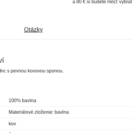
a 80 € si budete môcť vybrať
Otázky
ví
 Inc s pevnou kovovou sponou.
100% bavlna
Materiálové zloženie: bavlna
kov