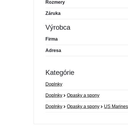
Rozmery
Záruka
Výrobca
Firma
Adresa
Kategórie
Doplnky
Doplnky
Opasky a spony
Doplnky
Opasky a spony
US Marines
Nová recenzia
Nová otázka