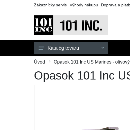
Zákaznícky servis
Výhody nákupu
Doprava a plat
Katalóg tovaru
Pánske
Úvod
Opasok 101 Inc US Marines - olivový
Detské
Opasok 101 Inc US
Doplnky
Obuv
Outdoor
Taktické vybavenie
Darčekové poukazy