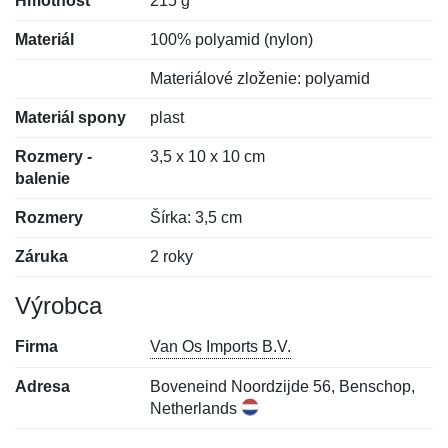
Hmotnosť
215 g
Materiál
100% polyamid (nylon)
Materiálové zloženie: polyamid
Materiál spony
plast
Rozmery -
3,5 x 10 x 10 cm
balenie
Rozmery
Šírka: 3,5 cm
Záruka
2 roky
Výrobca
Firma
Van Os Imports B.V.
Adresa
Boveneind Noordzijde 56, Benschop,
Netherlands