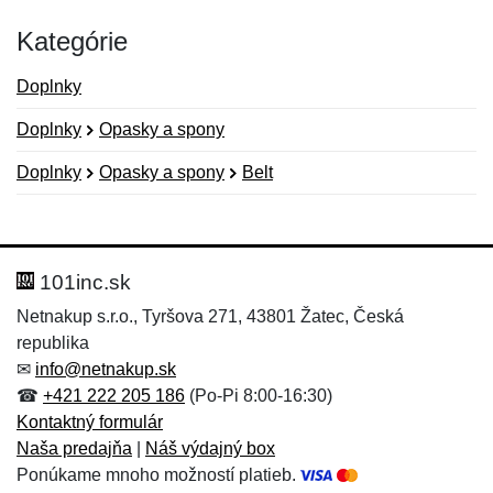
Kategórie
Doplnky
Doplnky
Opasky a spony
Doplnky
Opasky a spony
Belt
Nová recenzia
Nová otázka
Hodnotenie:
Meno:
*
*
101inc.sk
Netnakup s.r.o., Tyršova 271, 43801 Žatec, Česká
republika
Meno:
E-mail:
*
*
✉
info@netnakup.sk
☎
+421 222 205 186
(Po-Pi 8:00-16:30)
Kontaktný formulár
Naša predajňa
|
Náš výdajný box
E-mail:
*
Ponúkame mnoho možností platieb.
Správa
*