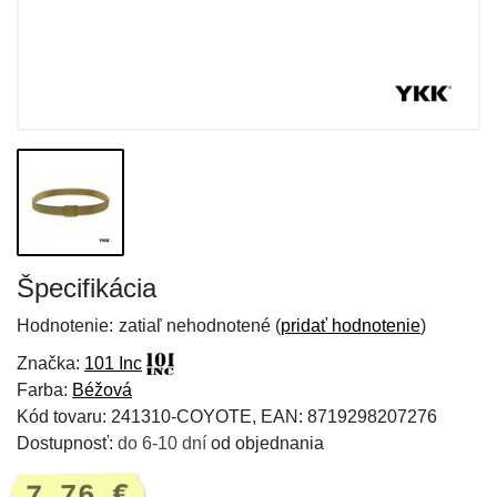
Špecifikácia
Hodnotenie:
zatiaľ nehodnotené (
pridať hodnotenie
)
Značka:
101 Inc
Farba:
Béžová
Kód tovaru: 241310-COYOTE, EAN: 8719298207276
Dostupnosť:
do 6-10 dní
od objednania
7,76 €