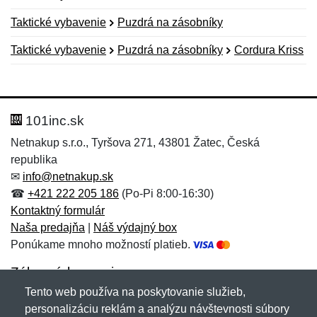
Taktické vybavenie
Puzdrá na zásobníky
Taktické vybavenie
Puzdrá na zásobníky
Cordura Kriss
Nová recenzia
Nová otázka
Hodnotenie:
Meno:
*
*
101inc.sk
Netnakup s.r.o., Tyršova 271, 43801 Žatec, Česká
republika
Meno:
E-mail:
*
*
✉
info@netnakup.sk
☎
+421 222 205 186
(Po-Pi 8:00-16:30)
Kontaktný formulár
Naša predajňa
|
Náš výdajný box
E-mail:
*
Ponúkame mnoho možností platieb.
Správa
*
Zákaznícky servis
Tento web používa na poskytovanie služieb,
Novinky emailom
personalizáciu reklám a analýzu návštevnosti súbory
Správa
*