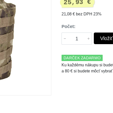
25,93 €
21,08 € bez DPH 23%
Počet:
Vloži
DARČEK ZADARMO
Ku každému nákupu si budet
a 80 € si budete môcť vybrať