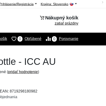
Prihlásenie/Registrácia
Krajina:
Slovensko
Nákupný košík
zatiaľ prázdny
ošík
Obľúbené
Porovnanie
0
0
ttle - ICC AU
ené (
pridať hodnotenie
)
, EAN: 8719298180982
objednania