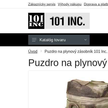
Zákaznícky servis
Výhody nákupu
Doprava a plat
Katalóg tovaru
Pánske
Úvod
Puzdro na plynový zásobník 101 Inc.
Detské
Puzdro na plynový
Doplnky
Obuv
Outdoor
Taktické vybavenie
Darčekové poukazy