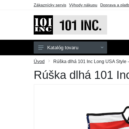
Zákaznícky servis
Výhody nákupu
Doprava a plat
Katalóg tovaru
Pánske
Úvod
Rúška dlhá 101 Inc Long USA Style -
Detské
Rúška dlhá 101 In
Doplnky
Obuv
Outdoor
Taktické vybavenie
Darčekové poukazy