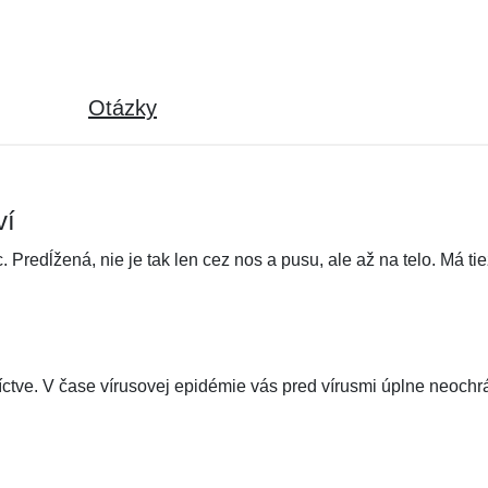
Otázky
ví
 Predĺžená, nie je tak len cez nos a pusu, ale až na telo. Má ti
íctve. V čase vírusovej epidémie vás pred vírusmi úplne neochr