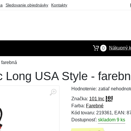
ba
Sledovanie objednávky
Kontakty
Nákupný k
0
 farebná
c Long USA Style - fareb
Hodnotenie:
zatiaľ nehodnot
Značka:
101 Inc
Farba:
Farebné
Kód tovaru: 219361, EAN: 
Dostupnosť:
skladom 9 ks