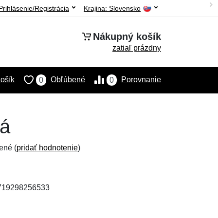
Prihlásenie/Registrácia
Krajina:
Slovensko
Nákupný košík
zatiaľ prázdny
ošík
Obľúbené
Porovnanie
0
0
ná
ené (
pridať hodnotenie
)
8719298256533