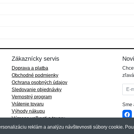
Meno:
E-mail:
*
*
E-mail:
*
Zákaznícky servis
Nov
Doprava a platba
Chcet
Obchodné podmienky
zľavá
Ochrana osobných údajov
E-mai
Sledovanie objednávky
Vernostný program
Vrátenie tovaru
Sme a
Výhody nákupu
Výmena veľkosti a tovaru
Viac informácií...
rsonalizáciu reklám a analýzu návštevnosti súbory cookie. Pou