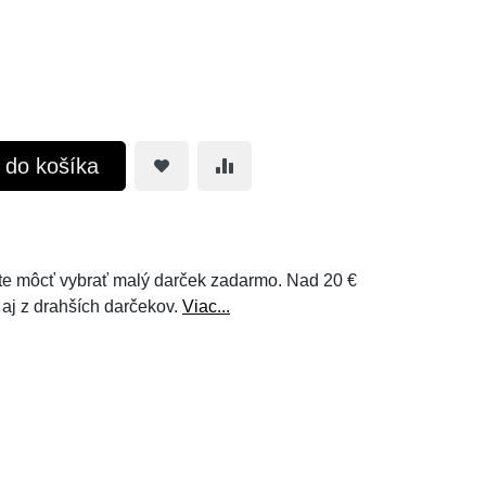
ť do košíka
e môcť vybrať malý darček zadarmo. Nad 20 €
 aj z drahších darčekov.
Viac...