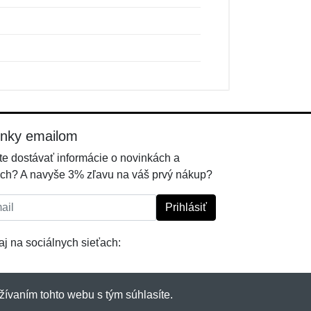
inky emailom
e dostávať informácie o novinkách a
ch? A navyše 3% zľavu na váš prvý nákup?
l:
Prihlásiť
j na sociálnych sieťach:
žívaním tohto webu s tým súhlasíte.