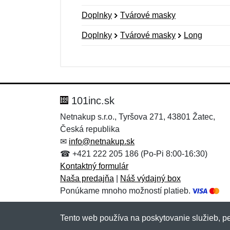
Doplnky
Tvárové masky
Doplnky
Tvárové masky
Long
Nová recenzia
Nová otázka
Hodnotenie:
Meno:
*
*
101inc.sk
Netnakup s.r.o., Tyršova 271, 43801 Žatec,
Česká republika
Správa
Správa
*
*
✉
info@netnakup.sk
☎ +421 222 205 186 (Po-Pi 8:00-16:30)
Kontaktný formulár
Naša predajňa
|
Náš výdajný box
Ponúkame mnoho možností platieb.
Tento web používa na poskytovanie služieb, pe