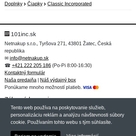
Doplnky
Čiapky
Classic Incorporated
Nová recenzia
Nová otázka
Hodnotenie:
Meno:
*
*
101inc.sk
Netnakup s.r.o., Tyršova 271, 43801 Žatec, Česká
republika
Meno:
E-mail:
*
*
✉
info@netnakup.sk
☎
+421 222 205 186
(Po-Pi 8:00-16:30)
Kontaktný formulár
Naša predajňa
|
Náš výdajný box
E-mail:
*
Ponúkame mnoho možností platieb.
Správa
*
Zákaznícky servis
Tento web používa na poskytovanie služieb,
Novinky emailom
personalizáciu reklám a analýzu návštevnosti súbory
Správa
*
cookie. Používaním tohto webu s tým súhlasíte.
Copyright © 2007-2026 (19 rokov s vami)
Netnakup.sk
&