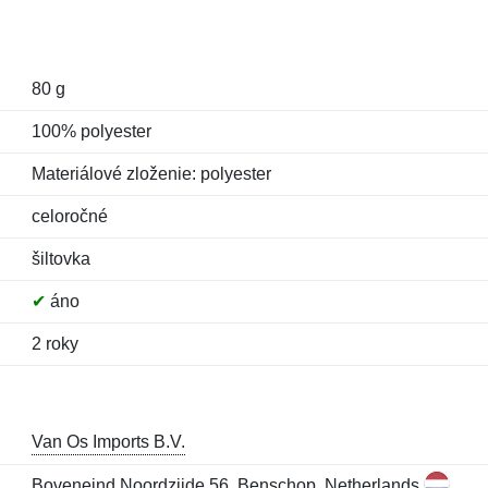
80 g
100% polyester
Materiálové zloženie: polyester
celoročné
šiltovka
✔
áno
2 roky
Van Os Imports B.V.
Boveneind Noordzijde 56, Benschop, Netherlands