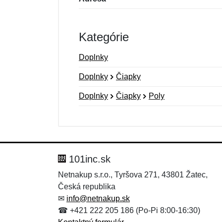
Kategórie
Doplnky
Doplnky
Čiapky
Doplnky
Čiapky
Poly
Nová recenzia
Nová otázka
Hodnotenie:
Meno:
*
*
101inc.sk
Netnakup s.r.o., Tyršova 271, 43801 Žatec,
Česká republika
Správa
Správa
*
*
✉
info@netnakup.sk
☎ +421 222 205 186 (Po-Pi 8:00-16:30)