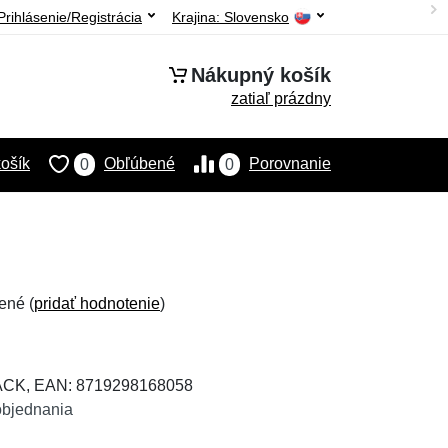
Prihlásenie/Registrácia
Krajina:
Slovensko
Nákupný košík
zatiaľ prázdny
ošík
Obľúbené
Porovnanie
0
0
ené (
pridať hodnotenie
)
LACK, EAN: 8719298168058
objednania