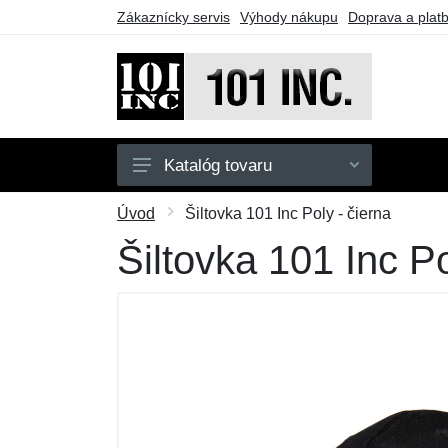
Zákaznícky servis
Výhody nákupu
Doprava a plat
Katalóg tovaru
Pánske
Úvod
Šiltovka 101 Inc Poly - čierna
Detské
Šiltovka 101 Inc Po
Doplnky
Obuv
Outdoor
Taktické vybavenie
Darčekové poukazy