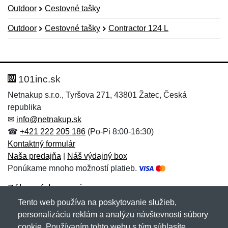
Outdoor
Cestovné tašky
Outdoor
Cestovné tašky
Contractor 124 L
Nová recenzia
Nová otázka
Hodnotenie:
Meno:
*
*
101inc.sk
Netnakup s.r.o., Tyršova 271, 43801 Žatec, Česká
republika
Meno:
E-mail:
*
*
✉
info@netnakup.sk
☎
+421 222 205 186
(Po-Pi 8:00-16:30)
Kontaktný formulár
Naša predajňa
|
Náš výdajný box
E-mail:
*
Ponúkame mnoho možností platieb.
Správa
*
Zákaznícky servis
Tento web používa na poskytovanie služieb,
Novinky emailom
personalizáciu reklám a analýzu návštevnosti súbory
Správa
*
cookie. Používaním tohto webu s tým súhlasíte.