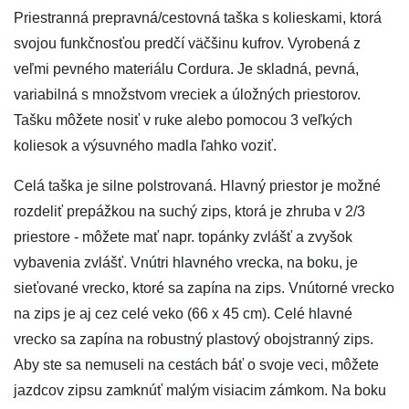
Priestranná prepravná/cestovná taška s kolieskami, ktorá
svojou funkčnosťou predčí väčšinu kufrov. Vyrobená z
veľmi pevného materiálu Cordura. Je skladná, pevná,
variabilná s množstvom vreciek a úložných priestorov.
Tašku môžete nosiť v ruke alebo pomocou 3 veľkých
koliesok a výsuvného madla ľahko voziť.
Celá taška je silne polstrovaná. Hlavný priestor je možné
rozdeliť prepážkou na suchý zips, ktorá je zhruba v 2/3
priestore - môžete mať napr. topánky zvlášť a zvyšok
vybavenia zvlášť. Vnútri hlavného vrecka, na boku, je
sieťované vrecko, ktoré sa zapína na zips. Vnútorné vrecko
na zips je aj cez celé veko (66 x 45 cm). Celé hlavné
vrecko sa zapína na robustný plastový obojstranný zips.
Aby ste sa nemuseli na cestách báť o svoje veci, môžete
jazdcov zipsu zamknúť malým visiacim zámkom. Na boku