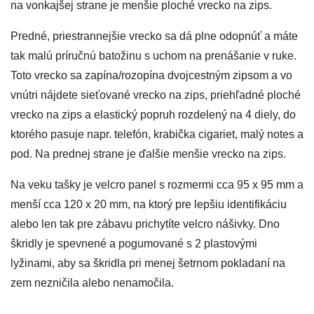
na vonkajšej strane je menšie ploché vrecko na zips.
Predné, priestrannejšie vrecko sa dá plne odopnúť a máte
tak malú príručnú batožinu s uchom na prenášanie v ruke.
Toto vrecko sa zapína/rozopína dvojcestným zipsom a vo
vnútri nájdete sieťované vrecko na zips, priehľadné ploché
vrecko na zips a elastický popruh rozdelený na 4 diely, do
ktorého pasuje napr. telefón, krabička cigariet, malý notes a
pod. Na prednej strane je ďalšie menšie vrecko na zips.
Na veku tašky je velcro panel s rozmermi cca 95 x 95 mm a
menší cca 120 x 20 mm, na ktorý pre lepšiu identifikáciu
alebo len tak pre zábavu prichytíte velcro nášivky. Dno
škridly je spevnené a pogumované s 2 plastovými
lyžinami, aby sa škridla pri menej šetrnom pokladaní na
zem nezničila alebo nenamočila.