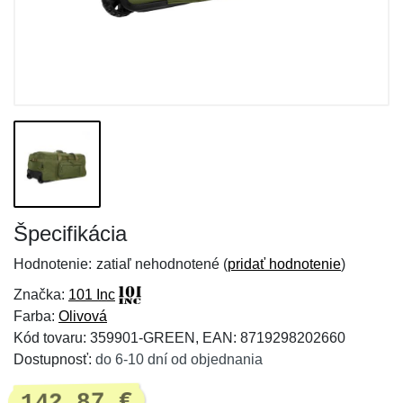
Špecifikácia
Hodnotenie:
zatiaľ nehodnotené (
pridať hodnotenie
)
Značka:
101 Inc
Farba:
Olivová
Kód tovaru: 359901-GREEN, EAN: 8719298202660
Dostupnosť:
do 6-10 dní od objednania
142,87 €