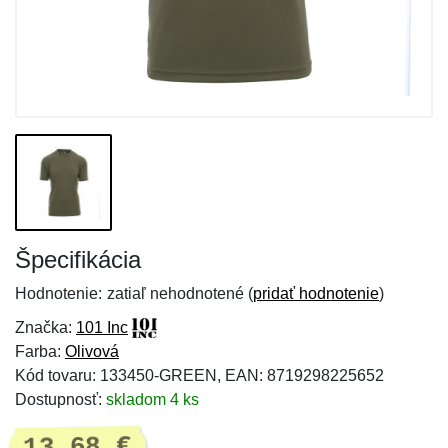
Špecifikácia
Hodnotenie:
zatiaľ nehodnotené (
pridať hodnotenie
)
Značka:
101 Inc
Farba:
Olivová
Kód tovaru: 133450-GREEN, EAN: 8719298225652
Dostupnosť:
skladom 4 ks
13,68 €