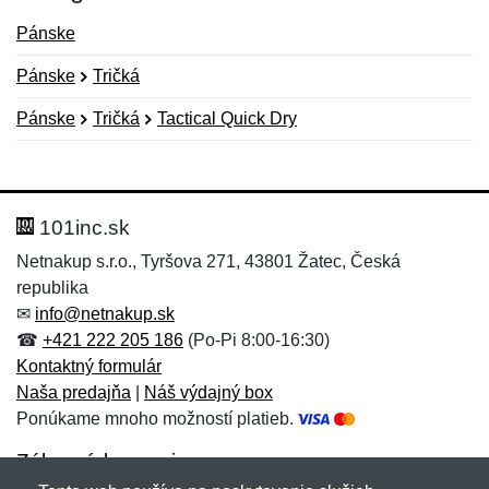
Pánske
Pánske
Tričká
Pánske
Tričká
Tactical Quick Dry
Nová recenzia
Nová otázka
Hodnotenie:
Meno:
*
*
101inc.sk
Netnakup s.r.o., Tyršova 271, 43801 Žatec, Česká
republika
Meno:
E-mail:
*
*
✉
info@netnakup.sk
☎
+421 222 205 186
(Po-Pi 8:00-16:30)
Kontaktný formulár
Naša predajňa
|
Náš výdajný box
E-mail:
*
Ponúkame mnoho možností platieb.
Správa
*
Zákaznícky servis