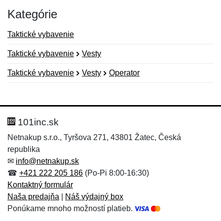
Kategórie
Taktické vybavenie
Taktické vybavenie
Vesty
Taktické vybavenie
Vesty
Operator
Nová recenzia
Nová otázka
Hodnotenie:
Meno:
*
*
101inc.sk
Netnakup s.r.o., Tyršova 271, 43801 Žatec, Česká
republika
Meno:
E-mail:
*
*
✉
info@netnakup.sk
☎
+421 222 205 186
(Po-Pi 8:00-16:30)
Kontaktný formulár
Naša predajňa
|
Náš výdajný box
E-mail:
*
Ponúkame mnoho možností platieb.
Správa
*