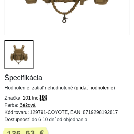
Špecifikácia
Hodnotenie:
zatiaľ nehodnotené (
pridať hodnotenie
)
Značka:
101 Inc
Farba:
Béžová
Kód tovaru: 129791-COYOTE, EAN: 8719298192817
Dostupnosť:
do 6-10 dní od objednania
136,63 €