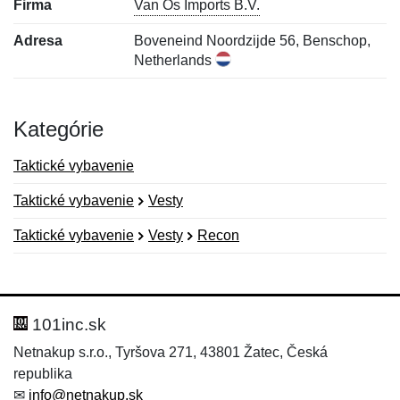
Firma
Van Os Imports B.V.
Adresa
Boveneind Noordzijde 56, Benschop,
Netherlands
Kategórie
Taktické vybavenie
Taktické vybavenie
Vesty
Taktické vybavenie
Vesty
Recon
Nová recenzia
Nová otázka
Hodnotenie:
Meno:
*
*
101inc.sk
Netnakup s.r.o., Tyršova 271, 43801 Žatec, Česká
republika
Meno:
E-mail:
*
*
✉
info@netnakup.sk