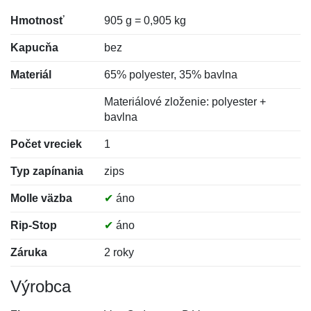
Hmotnosť
905 g = 0,905 kg
Kapucňa
bez
Materiál
65% polyester, 35% bavlna
Materiálové zloženie: polyester +
bavlna
Počet vreciek
1
Typ zapínania
zips
Molle väzba
✔
áno
Rip-Stop
✔
áno
Záruka
2 roky
Výrobca