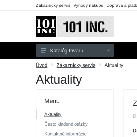
Zákaznícky servis
Výhody nákupu
Doprava a plat
Katalóg tovaru
Pánske
Úvod
Zákaznícky servis
Aktuality
Detské
Aktuality
Doplnky
Obuv
Menu
Z
Outdoor
Aktuality
D
Taktické vybavenie
Často kladené otázky
Darčekové poukazy
D
Kontaktné informácie