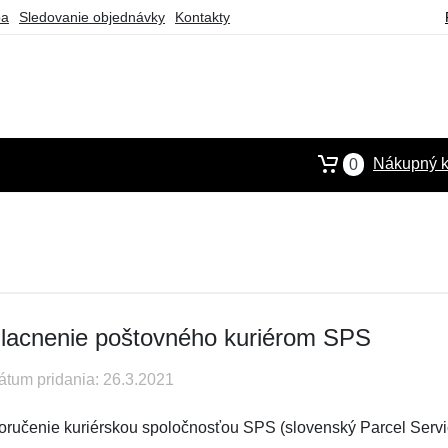
ba
Sledovanie objednávky
Kontakty
Nákupný k
0
lacnenie poštovného kuriérom SPS
átum pridania: 26.3.2021
oručenie kuriérskou spoločnosťou SPS (slovenský Parcel Service