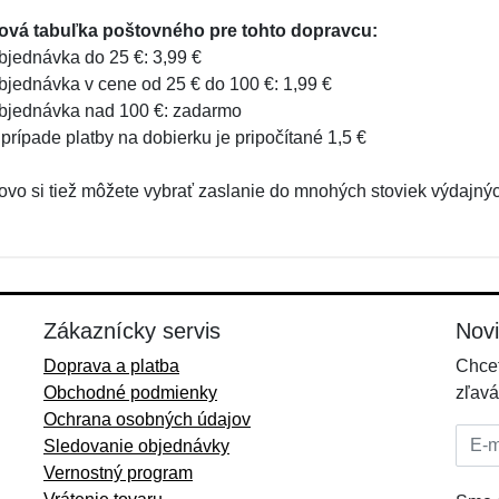
ová tabuľka poštovného pre tohto dopravcu:
bjednávka do 25 €: 3,99 €
bjednávka v cene od 25 € do 100 €: 1,99 €
bjednávka nad 100 €: zadarmo
 prípade platby na dobierku je pripočítané 1,5 €
ovo si tiež môžete vybrať zaslanie do mnohých stoviek výdajn
Zákaznícky servis
Nov
Doprava a platba
Chcet
Obchodné podmienky
zľavá
Ochrana osobných údajov
E-mai
Sledovanie objednávky
Vernostný program