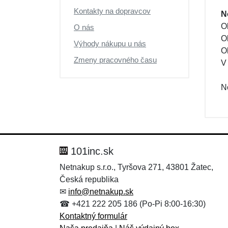
Výpredaj
Kontakty na dopravcov
N
O
O nás
O
Výhody nákupu u nás
O
Zmeny pracovného času
V
N
101inc.sk
Netnakup s.r.o., Tyršova 271, 43801 Žatec,
Česká republika
✉
info@netnakup.sk
☎ +421 222 205 186 (Po-Pi 8:00-16:30)
Kontaktný formulár