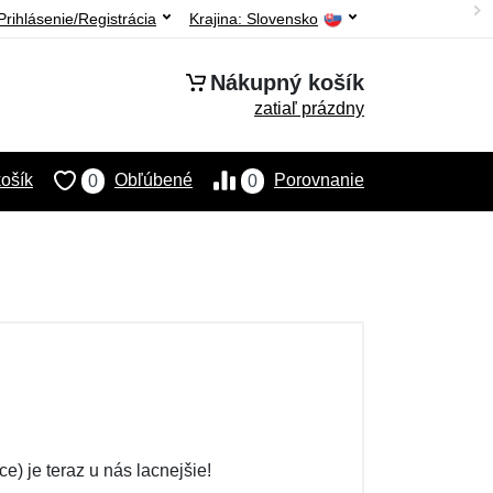
Prihlásenie/Registrácia
Krajina:
Slovensko
Nákupný košík
zatiaľ prázdny
ošík
Obľúbené
Porovnanie
0
0
) je teraz u nás lacnejšie!