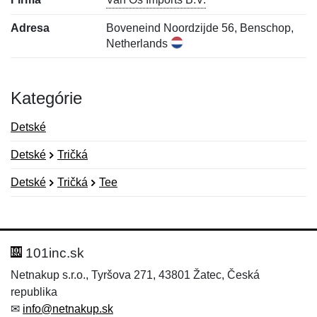
Adresa
Boveneind Noordzijde 56, Benschop,
Netherlands
Kategórie
Detské
Detské
Tričká
Detské
Tričká
Tee
Nová recenzia
Nová otázka
Hodnotenie:
Meno:
*
*
101inc.sk
Netnakup s.r.o., Tyršova 271, 43801 Žatec, Česká
republika
Meno:
E-mail:
*
*
✉
info@netnakup.sk