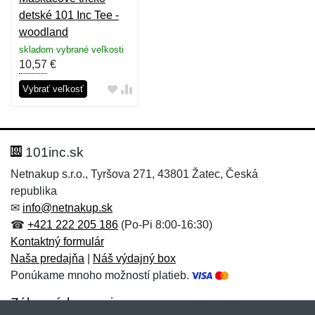
detské 101 Inc Tee -
woodland
skladom vybrané veľkosti
10,57
€
Vybrať veľkosť
101inc.sk
Netnakup s.r.o., Tyršova 271, 43801 Žatec, Česká
republika
✉
info@netnakup.sk
☎
+421 222 205 186
(Po-Pi 8:00-16:30)
Kontaktný formulár
Naša predajňa
|
Náš výdajný box
Ponúkame mnoho možností platieb.
Zákaznícky servis