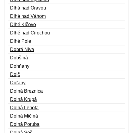
Dlhá nad Oravou
Dlhá nad Váhom
Dlhé Klčovo
Dlhé nad Cirochou
Dlhé Pole
Dobrá Niva
Dobšiná
Dohňany
Dojč
Doľany
Dolná Breznica
Dolná Krupá
Dolná Lehota
Dolná Mičiná
Dolná Poruba
Dolná Seč