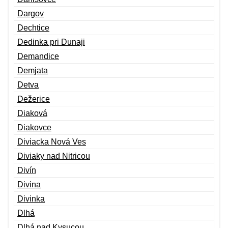
Dargov
Dechtice
Dedinka pri Dunaji
Demandice
Demjata
Detva
Dežerice
Diaková
Diakovce
Diviacka Nová Ves
Diviaky nad Nitricou
Divín
Divina
Divinka
Dlhá
Dlhá nad Kysucou