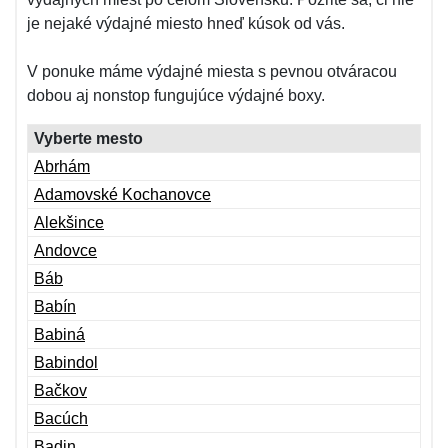
je nejaké výdajné miesto hneď kúsok od vás.
V ponuke máme výdajné miesta s pevnou otváracou
dobou aj nonstop fungujúce výdajné boxy.
Vyberte mesto
Abrhám
Adamovské Kochanovce
Alekšince
Andovce
Báb
Babín
Babiná
Babindol
Bačkov
Bacúch
Badin