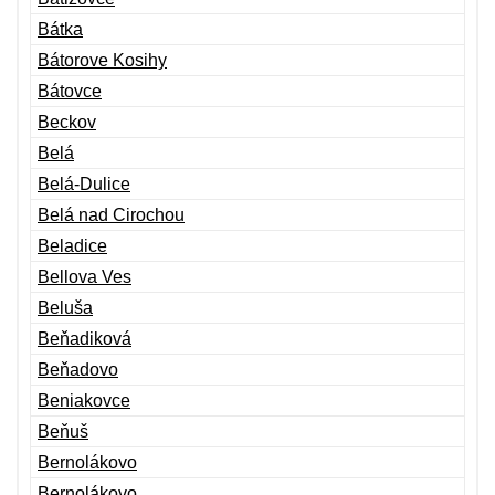
Bátka
Bátorove Kosihy
Bátovce
Beckov
Belá
Belá-Dulice
Belá nad Cirochou
Beladice
Bellova Ves
Beluša
Beňadiková
Beňadovo
Beniakovce
Beňuš
Bernolákovo
Bernolákovo