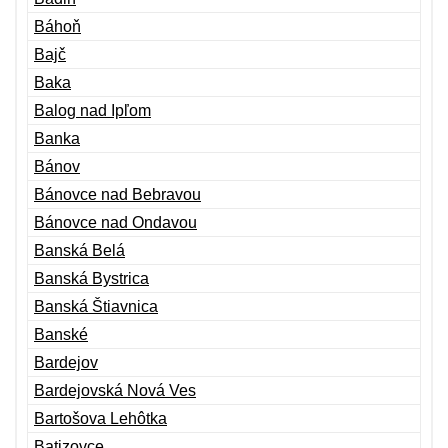
Báhoň
Bajč
Baka
Balog nad Ipľom
Banka
Bánov
Bánovce nad Bebravou
Bánovce nad Ondavou
Banská Belá
Banská Bystrica
Banská Štiavnica
Banské
Bardejov
Bardejovská Nová Ves
Bartošova Lehôtka
Batizovce