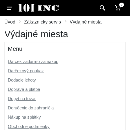
0
Úvod
Zákaznícky servis
Výdajné miesta
Výdajné miesta
Menu
Darček zadarmo za nákup
Darčekový poukaz
Dodacie lehoty
Doprava a platba
Dopyt na tovar
Doručenie do zahraničia
Nákup na splátky
Obchodné podmienky