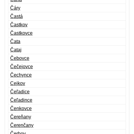
Čáry
Častá
Častkov
Častkovce
Čata
Čataj
Čebovce
Čečejovce
Čechynce
Cejkov
Čeľadice
Čeľadince
Čenkovce
Čereňany
Čerenčany
Čerhov