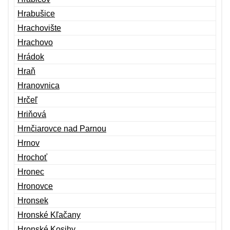
Hrabušice
Hrachovište
Hrachovo
Hrádok
Hraň
Hranovnica
Hrčeľ
Hriňová
Hrnčiarovce nad Parnou
Hrnov
Hrochoť
Hronec
Hronovce
Hronsek
Hronské Kľačany
Hronské Kosihy