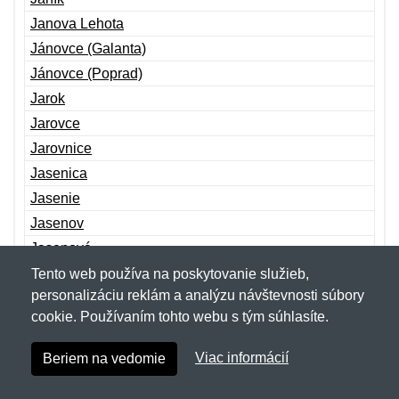
Janova Lehota
Jánovce (Galanta)
Jánovce (Poprad)
Jarok
Jarovce
Jarovnice
Jasenica
Jasenie
Jasenov
Jasenová
Jaslovské Bohunice
Tento web používa na poskytovanie služieb,
personalizáciu reklám a analýzu návštevnosti súbory
Jasov
cookie. Používaním tohto webu s tým súhlasíte.
Jasová
Jastrabá
Viac informácií
Beriem na vedomie
Jastrabie nad Topľou
Jazernica