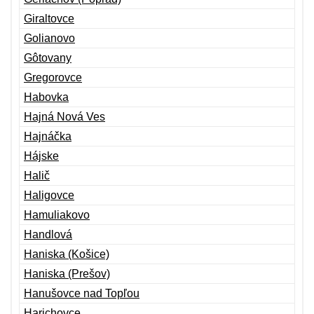
Giraltovce
Golianovo
Gôtovany
Gregorovce
Habovka
Hajná Nová Ves
Hajnáčka
Hájske
Halič
Haligovce
Hamuliakovo
Handlová
Haniska (Košice)
Haniska (Prešov)
Hanušovce nad Topľou
Harichovce