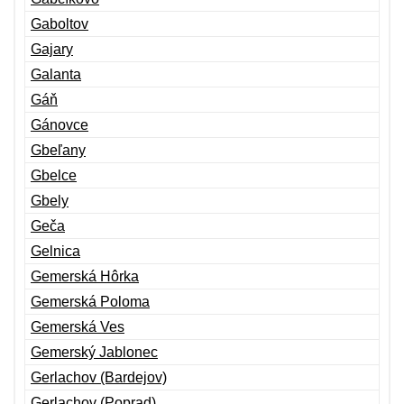
Gaboltov
Gajary
Galanta
Gáň
Gánovce
Gbeľany
Gbelce
Gbely
Geča
Gelnica
Gemerská Hôrka
Gemerská Poloma
Gemerská Ves
Gemerský Jablonec
Gerlachov (Bardejov)
Gerlachov (Poprad)