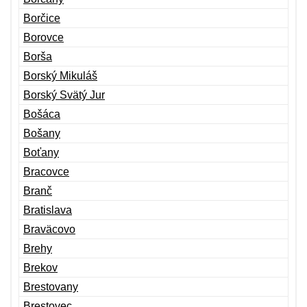
Borčice
Borovce
Borša
Borský Mikuláš
Borský Svätý Jur
Bošáca
Bošany
Boťany
Bracovce
Branč
Bratislava
Braväcovo
Brehy
Brekov
Brestovany
Brestovec