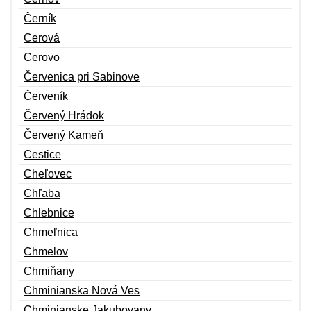
Černík
Cerová
Cerovo
Červenica pri Sabinove
Červeník
Červený Hrádok
Červený Kameň
Cestice
Cheľovec
Chľaba
Chlebnice
Chmeľnica
Chmelov
Chmiňany
Chminianska Nová Ves
Chminianske Jakubovany