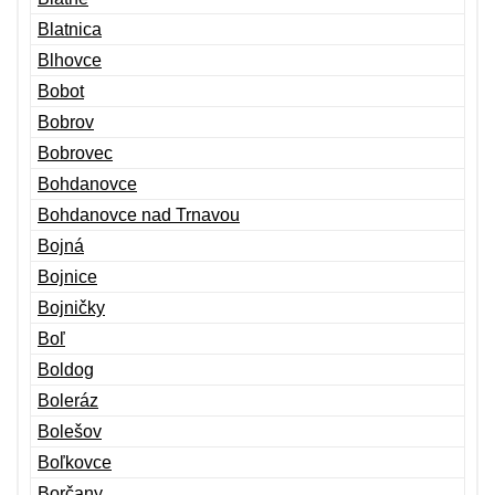
Blatnica
Blhovce
Bobot
Bobrov
Bobrovec
Bohdanovce
Bohdanovce nad Trnavou
Bojná
Bojnice
Bojničky
Boľ
Boldog
Boleráz
Bolešov
Boľkovce
Borčany