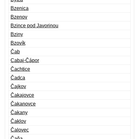
Bzenica
Bzenov
Bzince pod Javorinou
Bziny
Bzovík
Čab
Cabaj-Čápor
Čachtice
Čadca
Čajkov
Čakajovce
Čakanovce
Čakany
Čaklov
Čalovec
Čaňa