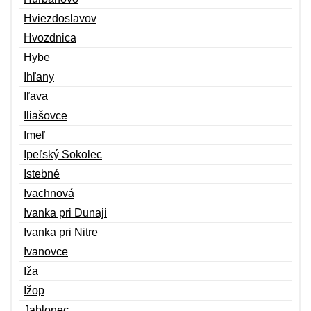
Hviezdoslavov
Hvozdnica
Hybe
Ihľany
Iľava
Iliašovce
Imeľ
Ipeľský Sokolec
Istebné
Ivachnová
Ivanka pri Dunaji
Ivanka pri Nitre
Ivanovce
Iža
Ižop
Jablonec