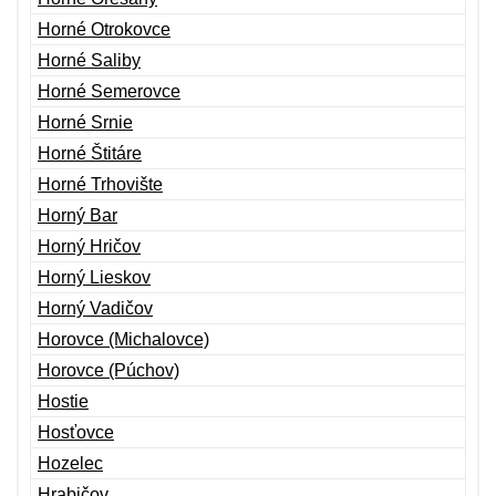
Horné Otrokovce
Horné Saliby
Horné Semerovce
Horné Srnie
Horné Štitáre
Horné Trhovište
Horný Bar
Horný Hričov
Horný Lieskov
Horný Vadičov
Horovce (Michalovce)
Horovce (Púchov)
Hostie
Hosťovce
Hozelec
Hrabičov