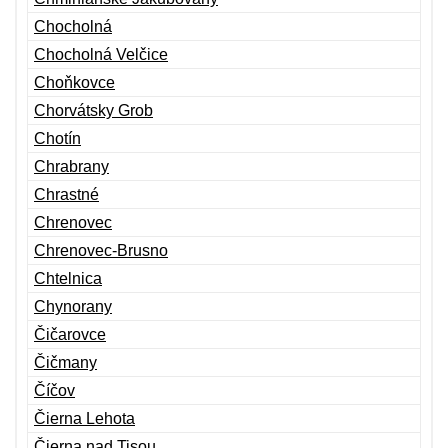
Chocholná
Chocholná Velčice
Choňkovce
Chorvátsky Grob
Chotín
Chrabrany
Chrastné
Chrenovec
Chrenovec-Brusno
Chtelnica
Chynorany
Čičarovce
Čičmany
Číčov
Čierna Lehota
Čierna nad Tisou