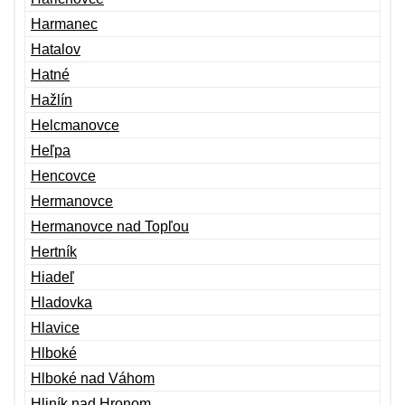
Harmanec
Hatalov
Hatné
Hažlín
Helcmanovce
Heľpa
Hencovce
Hermanovce
Hermanovce nad Topľou
Hertník
Hiadeľ
Hladovka
Hlavice
Hlboké
Hlboké nad Váhom
Hliník nad Hronom