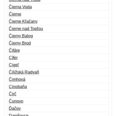
Čierna Voda
Čierne
Čierne Kľačany
Čierne nad Topľou
Čierny Balog
Čierny Brod
Čifáre
Cífer
Cigeľ
Čiližská Radvaň
Čimhová
Cinobaňa
Čirč
Čunovo
Ďačov
Danišovce