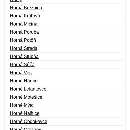
Horná Breznica
Horná Kráľová
Horná Mičiná
Horná Poruba
Horná Potôň
Horná Streda
Horná Štubňa
Horná Súča
Horná Ves
Horné Hámre
Horné Lefantovce
Horné Motešice
Horné Mýto
Horné Naštice
Horné Obdokovce
Horné Orešany