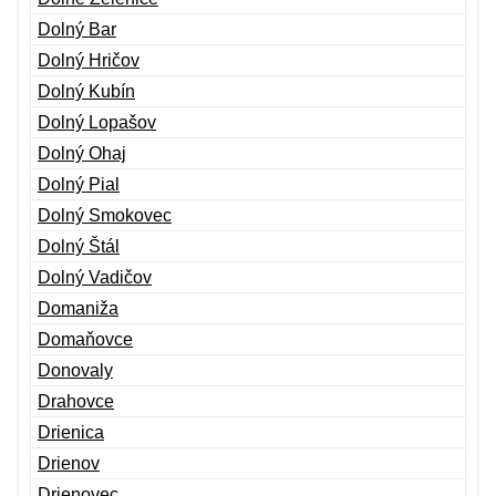
Dolný Bar
Dolný Hričov
Dolný Kubín
Dolný Lopašov
Dolný Ohaj
Dolný Pial
Dolný Smokovec
Dolný Štál
Dolný Vadičov
Domaniža
Domaňovce
Donovaly
Drahovce
Drienica
Drienov
Drienovec