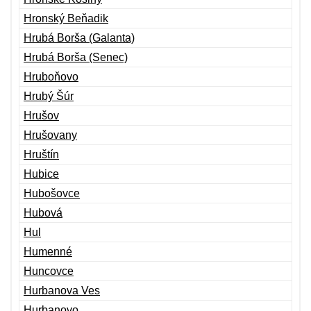
Hronský Beňadik
Hrubá Borša (Galanta)
Hrubá Borša (Senec)
Hruboňovo
Hrubý Šúr
Hrušov
Hrušovany
Hruštín
Hubice
Hubošovce
Hubová
Hul
Humenné
Huncovce
Hurbanova Ves
Hurbanovo