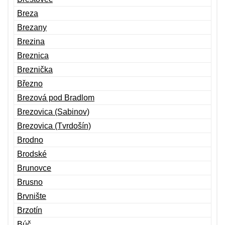
Breza
Brezany
Brezina
Breznica
Breznička
Březno
Brezová pod Bradlom
Brezovica (Sabinov)
Brezovica (Tvrdošín)
Brodno
Brodské
Brunovce
Brusno
Brvnište
Brzotín
Búč