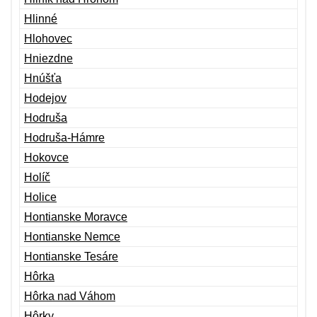
Hlinné
Hlohovec
Hniezdne
Hnúšťa
Hodejov
Hodruša
Hodruša-Hámre
Hokovce
Holíč
Holice
Hontianske Moravce
Hontianske Nemce
Hontianske Tesáre
Hôrka
Hôrka nad Váhom
Hôrky