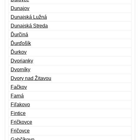
Dunajov
Dunajská Lužná
Dunajská Streda
Ďurčiná
Ďurďošík
Ďurkov
Dvorianky
Dvorníky
Dvory nad Žitavou
Fačkov
Farná
Fiľakovo
Fintice
Fričkovce
Fričovce
Gabčíkovo