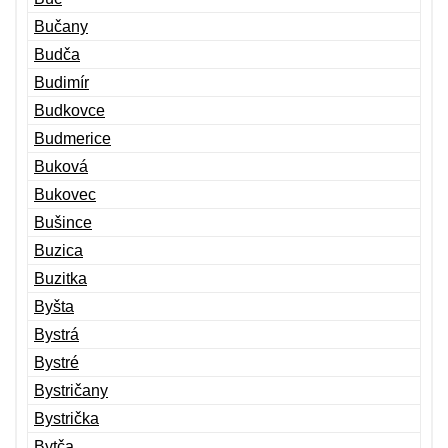
Bučany
Budča
Budimír
Budkovce
Budmerice
Buková
Bukovec
Bušince
Buzica
Buzitka
Byšta
Bystrá
Bystré
Bystričany
Bystrička
Bytča