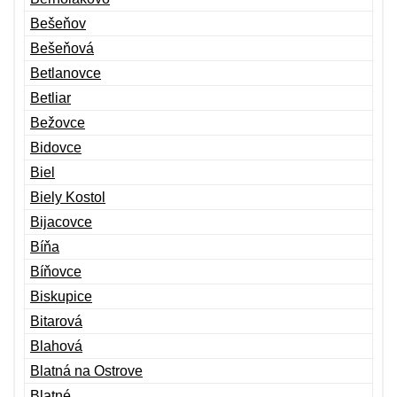
Bešeňov
Bešeňová
Betlanovce
Betliar
Bežovce
Bidovce
Biel
Biely Kostol
Bijacovce
Bíňa
Bíňovce
Biskupice
Bitarová
Blahová
Blatná na Ostrove
Blatné