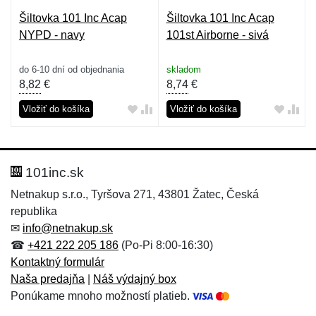
Šiltovka 101 Inc Acap
Šiltovka 101 Inc Acap
NYPD - navy
101st Airborne - sivá
do 6-10 dní od objednania
skladom
8,82
€
8,74
€
Vložiť do košíka
Vložiť do košíka
101inc.sk
Netnakup s.r.o., Tyršova 271, 43801 Žatec, Česká
republika
✉
info@netnakup.sk
☎
+421 222 205 186
(Po-Pi 8:00-16:30)
Kontaktný formulár
Naša predajňa
|
Náš výdajný box
Ponúkame mnoho možností platieb.