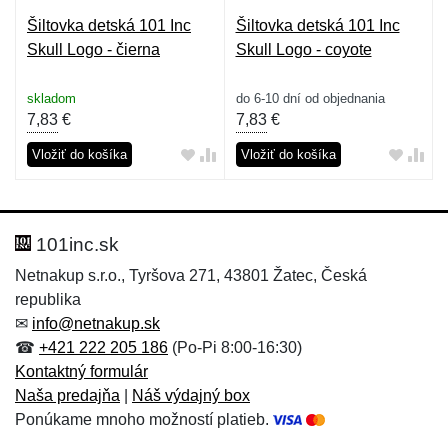
Šiltovka detská 101 Inc
Šiltovka detská 101 Inc
Skull Logo - čierna
Skull Logo - coyote
skladom
do 6-10 dní od objednania
7,83
€
7,83
€
Vložiť do košíka
Vložiť do košíka
101inc.sk
Netnakup s.r.o., Tyršova 271, 43801 Žatec, Česká
republika
✉
info@netnakup.sk
☎
+421 222 205 186
(Po-Pi 8:00-16:30)
Kontaktný formulár
Naša predajňa
|
Náš výdajný box
Ponúkame mnoho možností platieb.